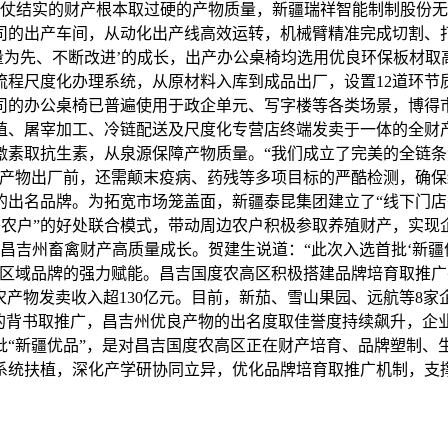
仗结实的财产根本取过硬的产物质量，新疆瑞祥智能制制股份无
司的出产车间，从动化出产线高效运转，机械臂精准完成切割、
量为先、不断改进’的成长，出产办公桌椅均选用优良环保板材取
流程尺度化办理系统，从原材料入库到成品出厂，设置12道环节
司的办公桌椅已普遍使用于政企单元、写字楼等各类场景，博得
殖、屠宰加工、冷链配送及尺度化专营店终端发卖于一体的全财
素取抗生素，从泉源保障产物质量。“我们成立了完美的全链条
在产物出厂前，还需颠末疫病、药残等多项目标的严酷检测，确
出名品牌。为拓宽市场笼盖面，新疆泰昆集团建立了“线下门店
+农户”的好处联合模式，带动周边农户积极参取养殖财产，实现企
跑昌吉州畜禽财产高质量成长。贺建生说道：“此次入选首批‘新
区域品牌的强力赋能。昌吉国度农高区积极搭建品牌培育取推广平
产物发卖收入超130亿元。目前，新茄、雪山果园、远航等8家企
牌的背书取推广，昌吉州优良产物的出名度取佳誉度持续飙升，企
批“新疆优品”，是对昌吉国度农高区正在财产培育、品牌塑制、
系统扶植，深化产学研协同立异，优化品牌培育取推广机制，支