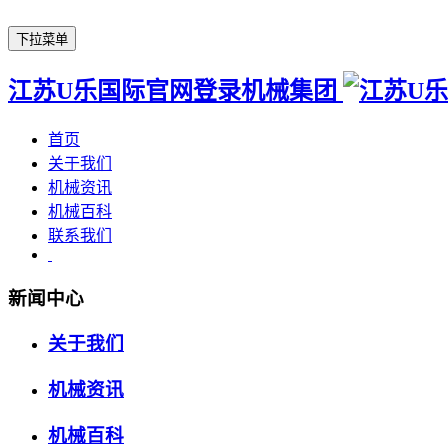
下拉菜单
江苏U乐国际官网登录机械集团
首页
关于我们
机械资讯
机械百科
联系我们
新闻中心
关于我们
机械资讯
机械百科