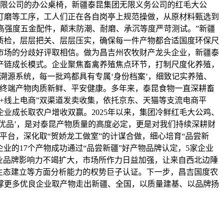
限公司的办公桌椅，新疆泰昆集团无限义务公司的红毛大公
打磨等工序，工人们正在各自岗亭上规范操做，从原材料甄选到
高强度五金配件，颠末防潮、耐磨、承沉等度严苛测试。”新疆
质检，层层把关、层层压实，确保每一件产物都合适国度环保尺
市场的分歧好评取相信。做为昌吉州农牧财产龙头企业，新疆泰
产链成长模式。企业聚焦畜禽养殖焦点环节，打制尺度化养殖，
溯源系统，每一批鸡都具有专属‘身份档案’，细致记实养殖、
保终端产物肉质新鲜、平安健康。多年来，泰昆食物一直深耕畜
+线上电商”双渠道发卖收集，依托京东、天猫等支流电商平
业成长取农户增收双赢。2025年以来，集团冷鲜红毛大公鸡、
疆优品’，是对泰昆产物质量的高度必定，更是对我们持续深耕财
台，深化取“贺娇龙工做室”的计谋合做，细心培育“品尝新
业的17个产物成功通过“品尝新疆”好产物品牌认定，5家企业
业品牌影响力不竭扩大，市场所作力日益加强，让来自西北边陲
生态建立等方面分析能力的权势巨子认证。下一步，昌吉国度农
撑更多优良企业取产物走出新疆、全国，以质量建基、以品牌扬