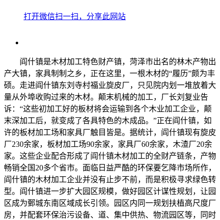
打开微信扫一扫，分享此网站
阎什镇是木材加工特色财产镇，菏泽市出名的林木产物出
产大镇，家具制制之乡，正在这里，一根木材的“履历”颇为丰
硕。走进阎什镇东刘寺村福业旋皮厂，只见院内划一堆放着大
量从外埠收购过来的木材。颠末机械的加工，厂长刘复业告
诉：“这些初加工好的板材将会运输到各个木业加工企业，颠
末深加工后，就变成了各具特色的木成品。”正在阎什镇，如
许的板材加工场和家具厂触目皆是。据统计，阎什镇现有旋皮
厂230余家，板材加工场90余家，家具厂60余家，木渣厂20余
家。这些企业配合形成了阎什镇木材加工的全财产链条，产物
畅销全国20多个省市。面临日益严酷的环保要乞降市场所作，
阎什镇的木材加工企业并没有止步不前，而是积极寻求绿色转
型。阎什镇进一步扩大园区规模，做好园区计谋性规划，让园
区成为鄄城东南区域成长引领。园区内同一规划扶植高尺度厂
房，并配套环保治污设备、道、集中供热、物流园区等，同时