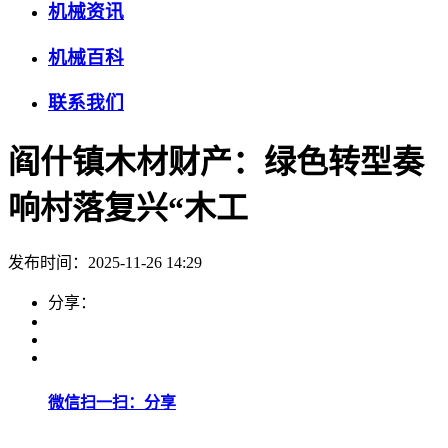
机械资讯
机械百科
联系我们
阎什镇木材财产：绿色转型奏
响村落复兴“木工
发布时间：2025-11-26 14:29
分享：
微信扫一扫：分享