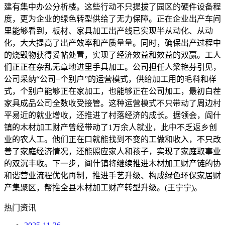
建有集中办公分析楼。这些行动不只提拔了园区的硬件设备程
度，更为企业的绿色转型供给了无力保障。正在企业出产车间
里能够看到，板材、家具加工出产线已实现半从动化、从动
化，大大提高了出产效率和产质量量。同时，确保出产过程中
的烧毁物获得妥帖处置，实现了经济效益和效益的双赢。工人
们正正在杂乱无章地进里手具加工。公司担任人梁艳芬引见，
公司采纳“公司+个别户”的运营模式，供给加工用的毛料和样
式，个别户能够正在家加工，也能够正在公司加工，最初白茬
家具成品公司全数收受接管。这种运营模式不只带动了周边村
平易近的就业增收，还推进了村落经济的成长。据领会，阎什
镇的木材加工财产曾经带动了1万余人就业，此中不乏返乡创
业的农人工。他们正在口就能找到不变的工做和收入，不只改
善了家庭经济情况，还能照应家人和孩子，实现了家庭取事业
的双沉丰收。下一步，阎什镇将继续推进木材加工财产链的协
和谐营业流程优化再制，推进手艺升级、构成绿色环保家居财
产集聚区，帮推全县木材加工财产转型升级。(王宁宁)。
热门资讯