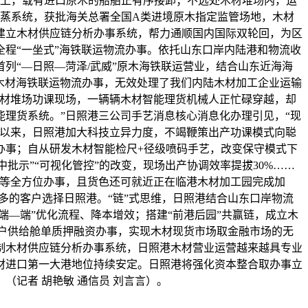
上，载有进口原木的船舶正有序接卸；不远处木材堆场内，运
蒸系统，获批海关总署全国A类进境原木指定监管场地，木材
建立木材供应链分析办事系统，帮力通顺国内国际双轮回，为区
程“一坐式”海铁联运物流办事。依托山东口岸内陆港和物流收
列“—日照—菏泽/武威”原木海铁联运营业，结合山东近海海
给的木材海铁联运物流办事，无效处理了我们内陆木材加工企业运输
木材堆场功课现场，一辆辆木材智能理货机械人正忙碌穿越，却
能理货系统。”日照港三公司手艺消息核心消息化办理引见，“现
长以来，日照港加大科技立异力度，不竭鞭策出产功课模式向聪
办事；自从研发木材智能检尺+径级喷码手艺，改变保守模式下
批示”“可视化管控”的改变，现场出产协调效率提拔30%……
票等全方位办事，且货色还可就近正在临港木材加工园完成加
多的客户选择日照港。“链”式思维，日照港结合山东口岸物流
端—端”优化流程、降本增效；搭建“前港后园”共赢链，成立木
客户供给舱单质押融资办事，实现木材现货市场取金融市场的无
制木材供应链分析办事系统，日照港木材营业运营越来越具专业
材进口第一大港地位持续安定。日照港将强化资本整合取办事立
记者 胡艳敏 通信员 刘言言）。