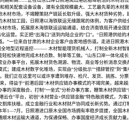
期新高……正在山东口岸日照港岚山港区船埠前沿的木材泊位
位和相关配套设备设备，建有全国规模最大、工艺最先辈的木材熏
地木材市场，不竭鞭策财产链延长取升级，强大木材货种劣势，
的木材加工园，日照港以海铁联运无缝跟尾的体例，为客户供给全
材市场，拓展原木海铁联运运输通道，结合济南铁局开通全国首
态化运营。实正把“出海口”送到内陆企业的“口”。“日照港供
道。”一位来自甘肃的木材企业客户由衷地感伤道。走进日照港
初创全地型近程遥控——— 木材智能理货机械人，打制全新木材智
能轻松快速地完成木材点数、制单等工做。”山东口岸一体化成
营业办事平台，拓展木材货色溯源、物流、商业等分析消息交换
；建成木材数字化堆场，实现由“分级批示”“措辞管控”到“集中
在，我们正在这里可以或许享遭到堆存、检尺、发货、挑拣、分
来，得益于“前港后园”木材供应链办事模式的不竭完美，越来越
事的深度融合，打制“一坐式”分析办事方案，鞭策木材供应链“
“港云仓”平台，初创“木材营业+供应链金融”特色融资模式，为
交割库扶植，成立金融行业和木材财产协同成长新劣势。通过打
本年1—7月，日照港进口原木全国市场拥有率稳步提拔，全国木
顺木材运输大通道，为保通保畅、办事国度经济成长贡献力量。（