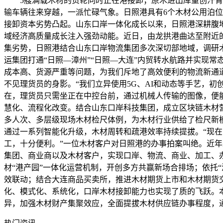
5艘满载木材的货轮同时正在港接卸；原木进出库量创汗青同
输车辆往来穿越，一派忙碌气象。日照港具有6个木材公用泊
接卸资本劣势凸起。山东口岸一体化成长以来，日照港深耕腹
域经济高质量成长注入强劲动能。近日，由龙拱港曲达至附近
集劣势，日照港结合山东口岸物流集团多次深切部地域，调研木
运集团打通“日照—漳州”“日照—大连”内贸转水航路并实现常
成本高、货源严重等问题，为我们斥地了高效便利的物流新通
不见理货员的身影。“我们立异使用5G、AI和动态等手艺，
在，理货员只需坐正在中控台前，通过机械人传输的图像，便
慧化、流程化改变。结合山东口岸科技集团，成立区块链木材
多人次、多层级现场木材检尺体例，为木材行业供给了检尺新模式
通过一系列智能化升级，木材周转和疏港效率持续提拔。“现
工，十分便利。”一位木材客户对日照港的办事拍案叫绝。近年
集团、商业商以及木材客户，实现口岸、物流、商业、加工、办
材“港产园”一体化运营机制，开创多方共赢新场合排场；依托
效联动；结合大连商品买卖所，推进木材期货上市和木材期货
化、模式化、系统化，口岸木材接卸能力也实现了质的飞跃。
异，加强木材财产集聚效应，全面提拔木材供应链办事程度，通