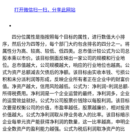
打开微信扫一扫，分享此网站
四分位属性是指按照每个目标的属性，进行数值大小排
序，然后分为四等分，每个部门大约包含排名的四分之一。将
属性分为高、较高、较低、低四类。总市值计较公式为公司总
股本乘以市价。该目标侧面反映出一家公司的规模和行业地
位。总市值越大，公司规模越大，响应的行业地位也越高。公
式为资产总额减去欠债后的净额。该目标由实收本钱、亏损公
积和未分派利润等形成，反映企业所有者正在企业中的财富价
值。净资产越大，信用风险越低。公式为：净利润=利润总额-
所得税费用。净利润是一个企业运营的最终，净利润多，企业
的运营效益就好。公式为公司股票价钱除以每股利润。该目标
次要是权衡公司的价值，市盈率越低，股票越廉价，相对投资
价值越大。公式为净利润取从停业务收入的比率。该目标暗示
企业每单元资产能获得净利润的数量，这一比率越高，申明企
业全数资产的盈利能力越强。公式为税后利润取净资产的比