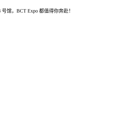
号馆，BCT Expo 都值得你奔赴！