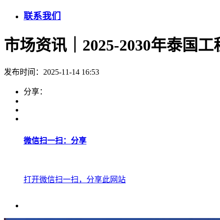
联系我们
市场资讯｜2025-2030年泰
发布时间：2025-11-14 16:53
分享：
微信扫一扫：分享
打开微信扫一扫，分享此网站