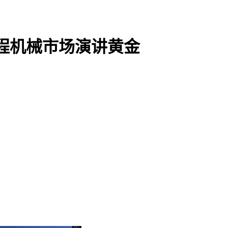
国工程机械市场演讲黄金