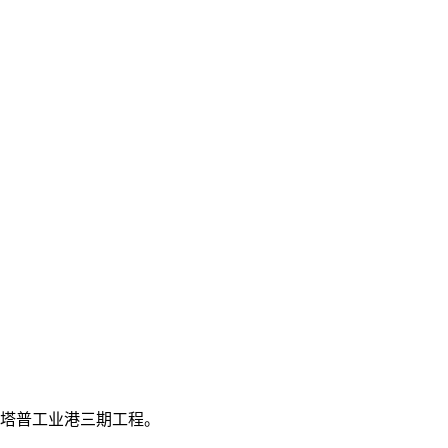
帕塔普工业港三期工程。