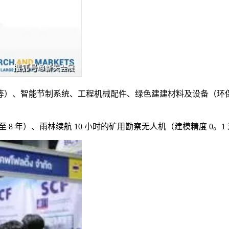
）、智能节制系统、工程机械配件、绿色建建材料及设备（环保
年）、雨林续航 10 小时的矿用勘察无人机（建模精度 0。1