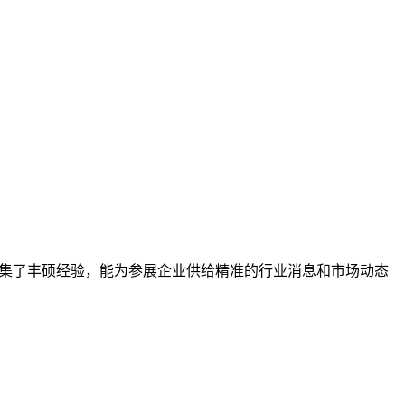
堆集了丰硕经验，能为参展企业供给精准的行业消息和市场动态