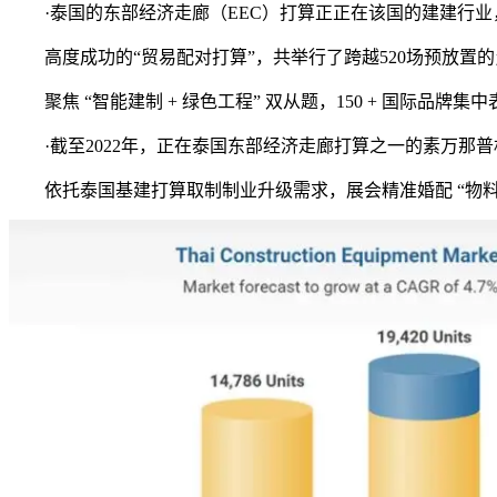
·泰国的东部经济走廊（EEC）打算正正在该国的建建行业
高度成功的“贸易配对打算”，共举行了跨越520场预放置
聚焦 “智能建制 + 绿色工程” 双从题，150 + 国际品
·截至2022年，正在泰国东部经济走廊打算之一的素万那普
依托泰国基建打算取制制业升级需求，展会精准婚配 “物料搬