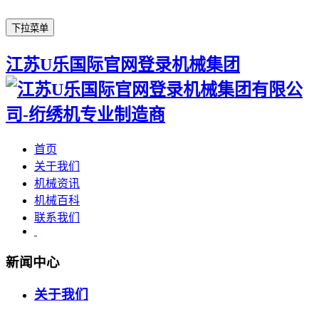
下拉菜单
江苏U乐国际官网登录机械集团
首页
关于我们
机械资讯
机械百科
联系我们
新闻中心
关于我们