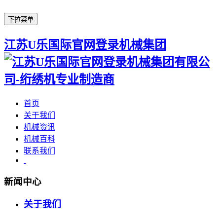
下拉菜单
江苏U乐国际官网登录机械集团
首页
关于我们
机械资讯
机械百科
联系我们
新闻中心
关于我们