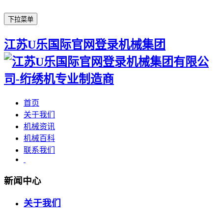
下拉菜单
江苏U乐国际官网登录机械集团
首页
关于我们
机械资讯
机械百科
联系我们
新闻中心
关于我们