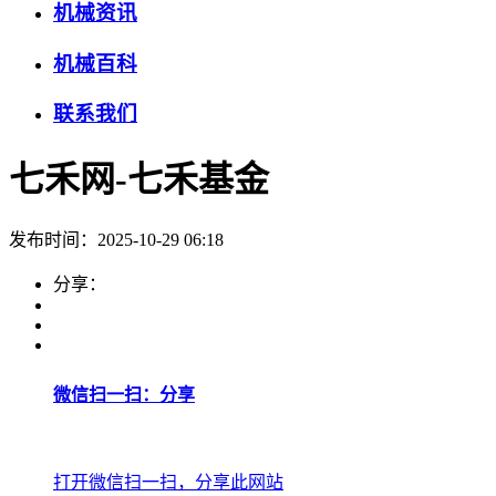
机械资讯
机械百科
联系我们
七禾网-七禾基金
发布时间：2025-10-29 06:18
分享：
微信扫一扫：分享
打开微信扫一扫，分享此网站