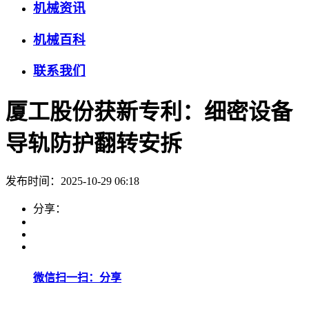
机械资讯
机械百科
联系我们
厦工股份获新专利：细密设备
导轨防护翻转安拆
发布时间：2025-10-29 06:18
分享：
微信扫一扫：分享