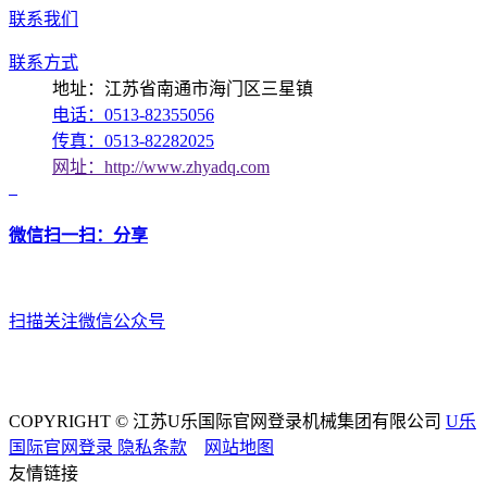
联系我们
联系方式
地址：江苏省南通市海门区三星镇
电话：0513-82355056
传真：0513-82282025
网址：http://www.zhyadq.com
微信扫一扫：分享
扫描关注微信公众号
COPYRIGHT © 江苏U乐国际官网登录机械集团有限公司
U乐
国际官网登录
隐私条款
网站地图
友情链接