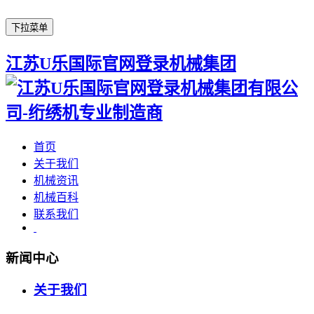
下拉菜单
江苏U乐国际官网登录机械集团
首页
关于我们
机械资讯
机械百科
联系我们
新闻中心
关于我们