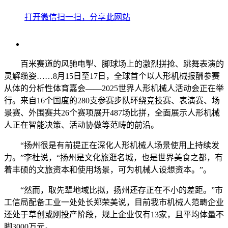
打开微信扫一扫，分享此网站
百米赛道的风驰电掣、脚球场上的激烈拼抢、跳舞表演的
灵解缆姿……8月15日至17日，全球首个以人形机械报酬参赛
从体的分析性体育嘉会——2025世界人形机械人活动会正在举
行。来自16个国度的280支参赛步队环绕竞技赛、表演赛、场
景赛、外围赛共26个赛项展开487场比拼，全面展示人形机械
人正在智能决策、活动协做等范畴的前沿。
“扬州很是有前提正在深化人形机械人场景使用上持续发
力。”李杜说，“扬州是文化旅逛名城，也是世界美食之都，有
着丰硕的文旅资本和使用场景，可为机械人设想资本。”。
“然而，取先辈地域比拟，扬州还存正在不小的差距。”市
工信局配备工业一处处长郑荣美说，目前我市机械人范畴企业
还处于草创或刚投产阶段，规上企业仅有13家，且平均体量不
脚3000万元。