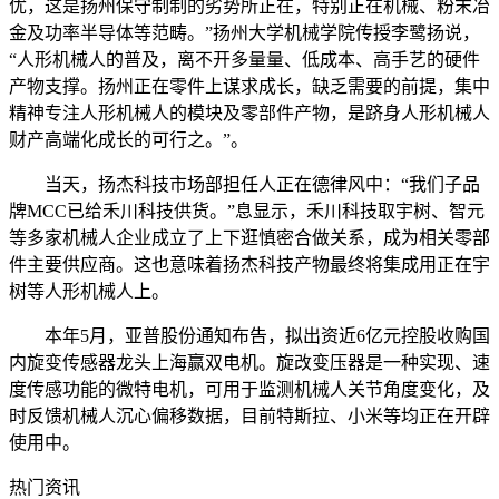
优，这是扬州保守制制的劣势所正在，特别正在机械、粉末冶
金及功率半导体等范畴。”扬州大学机械学院传授李鹭扬说，
“人形机械人的普及，离不开多量量、低成本、高手艺的硬件
产物支撑。扬州正在零件上谋求成长，缺乏需要的前提，集中
精神专注人形机械人的模块及零部件产物，是跻身人形机械人
财产高端化成长的可行之。”。
当天，扬杰科技市场部担任人正在德律风中：“我们子品
牌MCC已给禾川科技供货。”息显示，禾川科技取宇树、智元
等多家机械人企业成立了上下逛慎密合做关系，成为相关零部
件主要供应商。这也意味着扬杰科技产物最终将集成用正在宇
树等人形机械人上。
本年5月，亚普股份通知布告，拟出资近6亿元控股收购国
内旋变传感器龙头上海赢双电机。旋改变压器是一种实现、速
度传感功能的微特电机，可用于监测机械人关节角度变化，及
时反馈机械人沉心偏移数据，目前特斯拉、小米等均正在开辟
使用中。
热门资讯