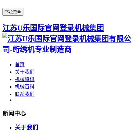
下拉菜单
江苏U乐国际官网登录机械集团
首页
关于我们
机械资讯
机械百科
联系我们
新闻中心
关于我们