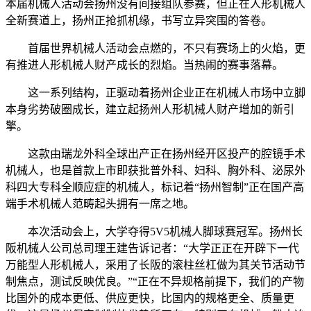
本届机械人活动会扬州没有间接组队参赛，但正在人形机械人
全新赛道上，扬州正抢抓机缘，书写立异突围的答卷。
首届世界机械人活动会点燃的，不只有赛场上的火焰，更
有推进人形机械人财产成长的烈焰。当热闹的赛事落幕。
这一系列结构，正驱动着扬州企业正在机械人市场中立脚
本身劣势破圈成长，建立起扬州人形机械人财产增加的新引
擎。
这款由瑞龙外科全球出产正在扬州经开区投产的腔镜手术
机械人，也是首款上市即获批普外科、妇科、胸外科、泌尿外
科四大专科全顺应症的机械人，标记着“扬州智制”正在国产高
端手术机械人范畴起头拥有一席之地。
本次活动会上，大学夺得5V5机械人脚球赛冠军。扬州长
阪机械人公司总司理王建告诉记者：“大学正正在开辟下一代
万能型人形机械人，采用了长阪的滚柱丝杠做为其关节活动节
制焦点，测试反映优良。”“正在不异规格前提下，我们的产物
比国外的成本更低、供应更快，比国内的规格更全、质量更