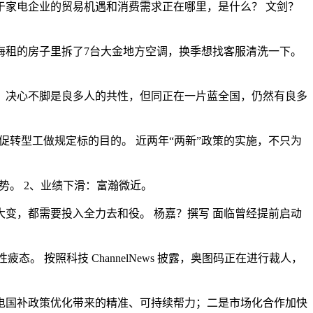
于家电企业的贸易机遇和消费需求正在哪里，是什么？ 文剑？
海租的房子里拆了7台大金地方空调，换季想找客服清洗一下。
炙、决心不脚是良多人的共性，但同正在一片蓝全国，仍然有良多
、促转型工做规定标的目的。 近两年“两新”政策的实施，不只为
势。 2、业绩下滑：富瀚微近。
变，都需要投入全力去和役。 杨嘉？撰写 面临曾经提前启动
按照科技 ChannelNews 披露，奥图码正在进行裁人，
电国补政策优化带来的精准、可持续帮力；二是市场化合作加快