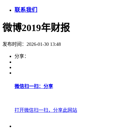
联系我们
微博2019年财报
发布时间：2026-01-30 13:48
分享：
微信扫一扫：分享
打开微信扫一扫，分享此网站