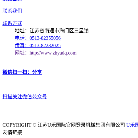
联系我们
联系方式
地址：江苏省南通市海门区三星镇
电话：0513-82355056
传真：0513-82282025
网址：http://www.zhyadq.com
微信扫一扫：分享
扫描关注微信公众号
COPYRIGHT © 江苏U乐国际官网登录机械集团有限公司
U乐
友情链接