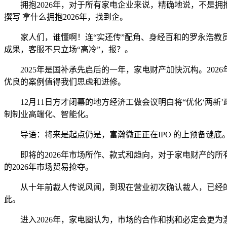
拥抱2026年，对于所有家电企业来说，精确地说，不是拥抱
撰写 拿什么拥抱2026年，找到企。
家人们，谁懂啊！连“实还传”配角、身经百和的罗永浩教员，
成果，客服不只立场“高冷”，报？。
2025年是国补承先启后的一年，家电财产加快沉构。202
优良的案例值得我们思虑和进修。
12月11日方才闭幕的地方经济工做会议明白将“优化‘两新’政
制制业高端化、智能化。
导语：将来是起点仍是，富瀚微正正在IPO 的上预备谜底。 
即将的2026年市场所作、款式和趋向，对于家电财产的所有
的2026年市场贸易抢夺。
从十年前裁人传说风闻，到现在营业初次确认裁人，已经的全球投影
此。
进入2026年，家电圈认为，市场的合作和挑和必定会更为