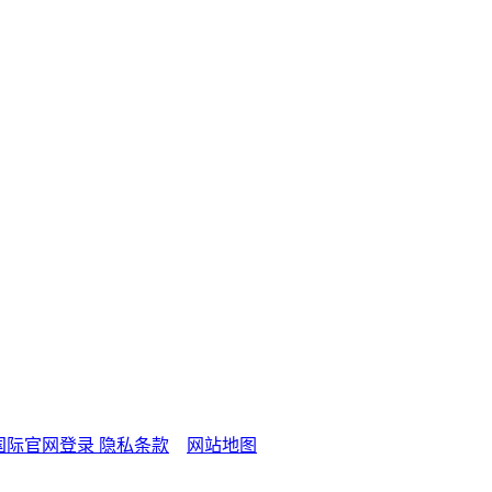
国际官网登录
隐私条款
网站地图