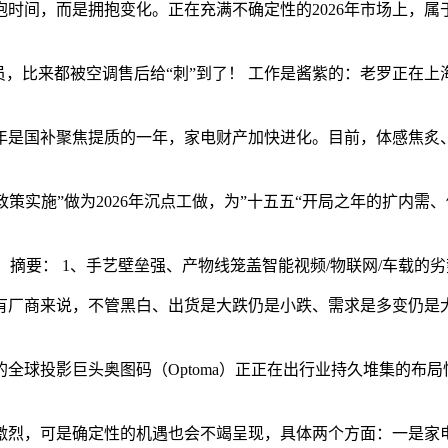
时间，而是拥抱变化。正在充满不确定性的2026年市场上，属
比来都被空调售后给“刺”到了！ 工作是酱紫的：老罗正在上
6年是国补聚焦提质的一年，家电财产加快进化。目前，体感焦
策实施”做为2026年沉点工做，为”十五五“开局之年的扩内需
摘要： 1、手艺壁垒强、产物线笼盖智能视频/物联网/车载的劣
厂商来说，不管黑白、出货是大跌仍是小跌、需求是多变仍是大
巨头奥图码（Optoma）正正在出行业持久堆集的布局性疲态。 
激烈，可是确定性的机遇也会不竭呈现，具体两个方面：一是家