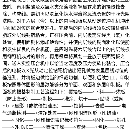
去除，再用盐酸及双氧水夹杂溶液将裸显露来的铜箔侵蚀去
除，构成线。最初再以氢氧化钠水溶液将急流勇退的干膜光阻
洗除。对于六层（含）以上的内层线板以从动定位冲孔机冲出
层间线对位的铆合基准孔。完成后的内层线板须以玻璃纤维树
脂取外层线铜箔粘合。正在压合前，内层板需先经黑（氧）化
处置，使铜面钝化添加绝缘性；并使内层线的铜面粗化以便能
和发生优良的粘合机能。叠应时先将六层线含以上的内层线板
用铆钉机成对的铆合。再用盛盘将其划一叠放于镜面钢板之
间，送入实空压合机中以恰当之温度及压力使软化黏合。压合
后的电板以X光从动定位钻靶机钻出靶孔做为表里层线对位的
基准孔。并将板边做恰当的细裁切割，以便利后续加工。印制
板按照导体图形的层数能够分为单面、双面和多层印制板。单
面板的根基制制工艺流程如下：覆箔板——>下料——>烘板
（防止变形）——>制模——>洗净、烘干——>贴膜（或网
印）>显影（或抗侵蚀油墨）——>蚀刻——>去膜———>电
气通断检测——>洁净处置——>网印阻焊图形（印绿油）
——>固化——>网印标识表记标帜符号——>固化——>钻孔
——>外形加工——>清洗干燥——>查验——>包拆——>成