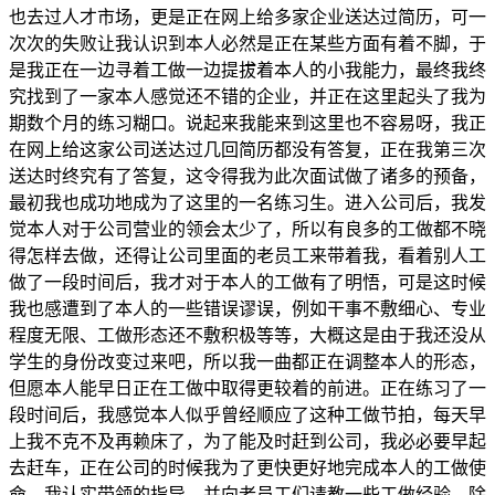
也去过人才市场，更是正在网上给多家企业送达过简历，可一
次次的失败让我认识到本人必然是正在某些方面有着不脚，于
是我正在一边寻着工做一边提拔着本人的小我能力，最终我终
究找到了一家本人感觉还不错的企业，并正在这里起头了我为
期数个月的练习糊口。说起来我能来到这里也不容易呀，我正
在网上给这家公司送达过几回简历都没有答复，正在我第三次
送达时终究有了答复，这令得我为此次面试做了诸多的预备，
最初我也成功地成为了这里的一名练习生。进入公司后，我发
觉本人对于公司营业的领会太少了，所以有良多的工做都不晓
得怎样去做，还得让公司里面的老员工来带着我，看着别人工
做了一段时间后，我才对于本人的工做有了明悟，可是这时候
我也感遭到了本人的一些错误谬误，例如干事不敷细心、专业
程度无限、工做形态还不敷积极等等，大概这是由于我还没从
学生的身份改变过来吧，所以我一曲都正在调整本人的形态，
但愿本人能早日正在工做中取得更较着的前进。正在练习了一
段时间后，我感觉本人似乎曾经顺应了这种工做节拍，每天早
上我不克不及再赖床了，为了能及时赶到公司，我必必要早起
去赶车，正在公司的时候我为了更快更好地完成本人的工做使
命，我认实带领的指导，并向老员工们请教一些工做经验，除