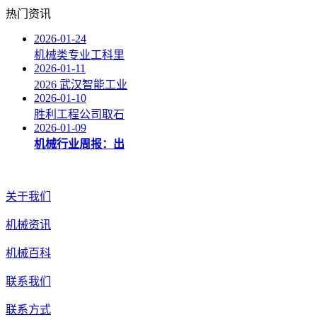
热门资讯
2026-01-24
机械类专业工科里
2026-01-11
2026 武汉智能工业
2026-01-10
胜利工程公司取石
2026-01-09
机械行业周报：出
关于我们
机械资讯
机械百科
联系我们
联系方式