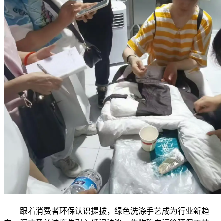
跟着消费者环保认识提拔，绿色洗涤手艺成为行业新趋