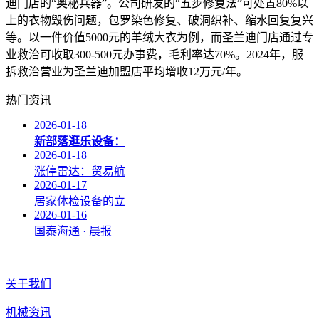
迪门店的“奥秘兵器”。公司研发的“五步修复法”可处置80%以
上的衣物毁伤问题，包罗染色修复、破洞织补、缩水回复复兴
等。以一件价值5000元的羊绒大衣为例，而圣兰迪门店通过专
业救治可收取300-500元办事费，毛利率达70%。2024年，服
拆救治营业为圣兰迪加盟店平均增收12万元/年。
热门资讯
2026-01-18
新部落逛乐设备：
2026-01-18
涨停雷达：贸易航
2026-01-17
居家体检设备的立
2026-01-16
国泰海通 · 晨报
关于我们
机械资讯