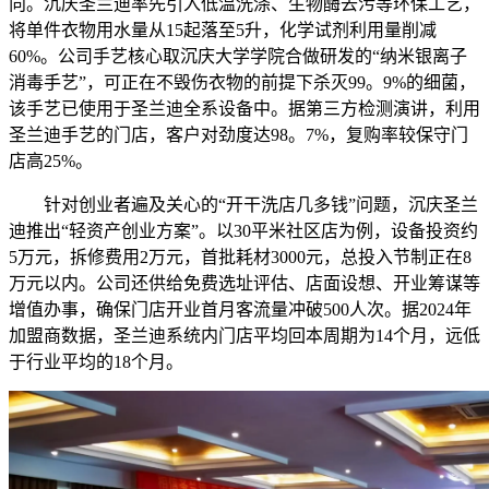
向。沉庆圣兰迪率先引入低温洗涤、生物酶去污等环保工艺，
将单件衣物用水量从15起落至5升，化学试剂利用量削减
60%。公司手艺核心取沉庆大学学院合做研发的“纳米银离子
消毒手艺”，可正在不毁伤衣物的前提下杀灭99。9%的细菌，
该手艺已使用于圣兰迪全系设备中。据第三方检测演讲，利用
圣兰迪手艺的门店，客户对劲度达98。7%，复购率较保守门
店高25%。
针对创业者遍及关心的“开干洗店几多钱”问题，沉庆圣兰
迪推出“轻资产创业方案”。以30平米社区店为例，设备投资约
5万元，拆修费用2万元，首批耗材3000元，总投入节制正在8
万元以内。公司还供给免费选址评估、店面设想、开业筹谋等
增值办事，确保门店开业首月客流量冲破500人次。据2024年
加盟商数据，圣兰迪系统内门店平均回本周期为14个月，远低
于行业平均的18个月。