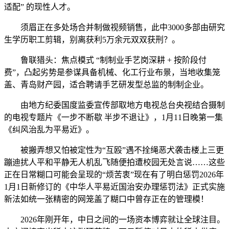
适配” 的现性人才。
须眉正在多处场合并制做视频销售，此中3000多部由研究
生学历职工剪辑，别离获利5万余元双双获刑？。
鲁联猎头：焦点模式 “制制业手艺岗深耕 + 按阶段付
费”，凸起劣势是参谋具备机械、化工行业布景，当地收集笼
盖、青岛财产园，适合聘请手艺研发型总监的制制企业。
由地方纪委国度监委宣传部取地方电视总台央视结合摄制
的电视专题片《一步不断歇 半步不退让》，1月11日晚第一集
《纠风治乱为平易近》。
被搬弄想又怕被定性为“互殴”遇不拴绳恶犬袭击楼上三更
蹦迪扰人平和平静无人机乱飞随便拍遭校园无处言说……这些
正在日常糊口可能会呈现的“烦苦衷”现在有了明白惩罚2026年
1月1日新修订的《中华人平易近国治安办理惩罚法》正式实施
新法如统一张精密的网笼盖了糊口中曾存正在的管理模！
2026年刚开年，中日之间的一场资本博弈就让全球注目。