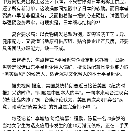
中方间接亮出稀土这张环节牌，不只暂停对日本的稀土供应，
还了所有新订单，这波操做间接戳中了日本的软肋。而日本辅
弼高市早苗非但没有，反而抱着赌一把的心态硬扛，试图用对
华强硬姿势皋牢，可现实是，日本细心结构的2！
复合要求高：以食物研发总监为例，既需通晓工艺立异、
健康配方，又要懂当地原料供应链、贴合鲁企出产尺度，还要
具备团队办理能力，缺一不成。
云智猎头：焦点模式 “平易近营企业定制化办事”，凸起
劣势是深谙山东平易近企用人偏好，擅长婚配兼具专业能力取
“务实做风” 的候选人，适合沉视文化融入的本土平易近企。
据央视网 报道，美国总统特朗普近日接管美国《纽约时
报》采访时称，“问题是中国本人的事”。一句本来就合适现实
的却让岛内炸了锅，台媒评论认为，美国再次亮明“弃台”从
意，赖清德“倚美谋独”的算盘是完全打不响了。
每经记者：李旭馗 每经编纂：程鹏，陈星一名20多岁的
当地女学生为透支信用卡发生的逾10万港元债权，正在二手买