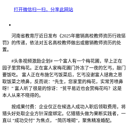
打开微信扫一扫，分享此网站
河南省教育厅近日发布《2025年撤销高校教师资历行政惩
罚》的传递，依法对五名高校教师做出或撤销教师资历的处
置。
#头条视频激励企划#​ 一个富人有一个梅花圃，早上正在
园子里赏梅花。正在富人家梅花圃门外冻了一夜的乞丐，敲门
要饭吃。 富人正在布施乞丐饭菜后，乞丐没谢富人拯救之恩
取饭菜之喷鼻，反而说：“先生，您家里的梅花，实常芳喷鼻
呀！” 富人听了很是的惊讶：“贫平易近也会赏梅花吗？这是
本人从来不晓得的。
按成果付费：企业仅正在候选人成功入职后领取费用，将
猎头好处取企业方针深度绑定。亿猎猎头做为果断实践者，一
直以 “成功交付” 为焦点， “简历堆砌”，聚焦精准婚配。