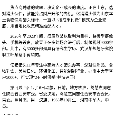
焦点岗聘请的效率，决定企业成长的速度。正在山东，选
对猎头伙伴，就能抢占财产升级的先机。亿猎猎头做为山东本
土食物快消猎头标杆，一直以 “按成果付费” 模式为企业兜
底，用当地化收集精准婚配人才。
2020年至2023年间，须眉欧某以取利为目标，将微型摄像
头、手机等设备，放置正在多处场合进行后，制做视频9000余
部。此中，有3000多部是具有研究生学历、武汉某规划研究院
职工叶某帮手剪辑的。
亿猎猎头11年专注中高端人才猎头办事，深耕快消品、食
物乳饮、美妆日化、环保化工、智能制制行业，办事中大型客
户5000+，可实现“24小时保举”并快速匹！
据《陕西》1月16日动静，日前，地方核准，蒿慧杰同志
任陕西省西安市委。省委决定，蒿慧杰同志任西安市委委员、
常委。蒿慧杰，男，汉族，1968年10月生，河南中牟人，中
员。