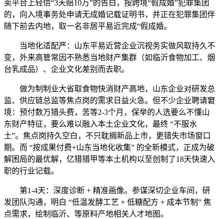
卖平台上轻信“3天赔10万”的告白，按跨境“假成婚”犯罪集团
的，向入境事务处申请无成婚记载证明书，并正在犯罪集团伴
随下前去内地，取一名非居平易近完成“假成婚。
当地化适配严：山东平易近营企业沉视务实做风取持久不
变，外来高管常因不熟悉当地财产集群（如临沂食物加工、烟
台乳成品）、企业文化差别而去职。
做为制制业大省取食物快消财产高地，山东企业对研发总
监、供应链总监等焦点岗的需求日益火急。但不少企业聘请窘
境：预付数万猎头费，苦等2-3个月，保举的人选要么不懂山
东财产特征，要么难以融入本土企业文化，最终 “不服水
土”。焦点岗持久空白，不只耽搁新品上市，更错失市场窗口
期。而 “按成果付费+山东当地化收集” 的全新模式，正成为破
解困局的最优解，亿猎猎甲等本土机构以至创制了18天快速入
职的行业记载。
第1-4天：深度诊断 + 精准画像。参谋深切企业车间，研
发团队沟通，明白 “低温发酵工艺 + 低糖配方 + 成本节制” 焦
点需求，绘制临沂、等原料产地相关人才地图。