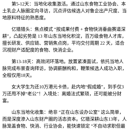
第5-12天：当地化收集激活。通过山东食物工业协会、本
土乳企人脉圈定向寻访，沉点评估候选人对鲁企出产尺度、当
地原料特征的熟悉度。
亿猎猎头：焦点模式 “按成果付费 + 食物快消垂曲赛道深
耕”，凸起劣势是 13 年山东当地化积淀，百万级食物人才库，
擅长研发、供应链、营销焦点岗，平均交付周期 22 天，适合
沉视财产适配度的食物、快消企业。
第13-18天：高效闭环落地。放置紧凑面试，依托当地人
脉完成布景查询拜访，协调薪酬构和，鞭策候选人成功入职，
全程仅用18天。
女大学生为还10万港元卡债，赴内地“假成婚”，到手仅3
万还甩不掉“老公”！入境处：离婚法式繁琐，还可能被分财
富。
山东当地化收集：绝非 “正在山东设办公室” 这么简单，
而是深度渗入山东财产圈的活态资本。亿猎深耕山东13年，人
脉笼盖食物、快消、行业协会，能快速锁定 “不自动求职但最