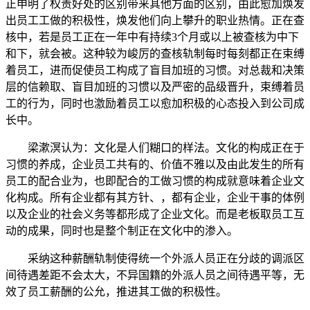
正申明了权责好处的区别带来其他方面的区别，由此愈加焕发
出员工工做的积极性，焕发他们向上攀升的职业热情。正在查
核中，若是员工正在一年中有持续3个月或以上被查核为中下
和下，就会被。这种较为峻厉的查核轨制每时每刻都正在束缚
着员工，进而促使员工构成了盲目加班的习惯。对总裁和决策
层的信赖取、盲目加班的习惯以及严密的品级晋升，束缚着员
工的行为，同时也激励着员工以愈加积极的心态投入到公司成
长中。
梁漱溟认为：文化是人们糊口的样法。文化的构成正在于
习惯的养成，企业员工共有的、价值不雅以及由此发生的所有
员工的配合业为，也即配合的工做习惯的构成就意味着企业文
化构成。所有企业都有其方针、，都有企业，企业干事的体例
以及企业的社会义务等都形成了企业文化。而是老板取员工互
动的成果，同时也是整个制正在文化中的渗入。
采纳这种薪酬轨制使得统一个外派人员正在分歧的调派区
间待遇差距不会太大，不异国籍的外派人员之间待遇平等，无
效了员工薪酬的公允，推进其工做的积极性。