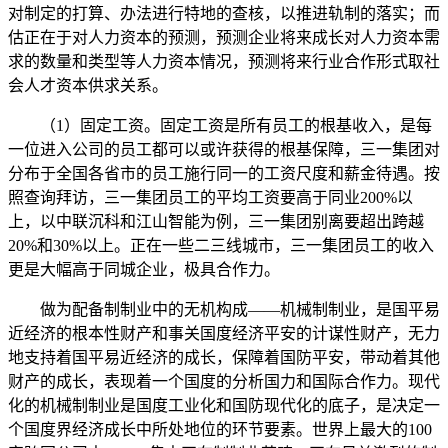
对制定的打算、办法进行特地的查核，以推进轨制的落实；而
估正在于对人力资本的预测，预测企业将来成长对人力资本需
求的数量和类型等人力资本情况，预测将来行业合作形式取社
会人才资本供求关系。
（1）固定工资。固定工资是所有员工的根基收入，是每
一位进入公司的员工都可以或许获得的根基保障，三一集团对
分布于全国各省市的员工施行同一的工资尺度和薪金待遇。按
照查询拜访，三一集团员工的平均工资要高于同业200%以
上，以中联沉科和江山智能为例，三一集团别离要超出跨越
20%和30%以上。正在一些二三线城市，三一集团员工的收入
更是大幅高于同城企业，极具合作力。
做为配备制制业中的无机构成——机械制制业，是国平易
近经济的根本性财产和事关国度经济平安的计谋性财产，无力
地支持着国平易近经济的成长，保障着国防平安，带动着其他
财产的成长，表现着一个国度的分析国力和国际合作力。现代
化的机械制制业是国度工业化和国防现代化的底子，是决定一
个国度界经济成长中所处地位的环节要素。世界上最大的100