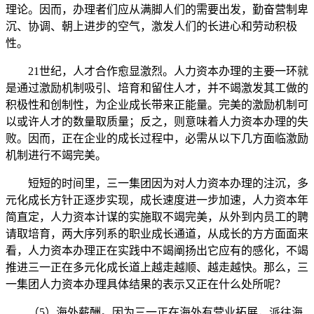
理论。因而，办理者们应从满脚人们的需要出发，勤奋营制卑
沉、协调、朝上进步的空气，激发人们的长进心和劳动积极
性。
21世纪，人才合作愈显激烈。人力资本办理的主要一环就
是通过激励机制吸引、培育和留住人才，并不竭激发其工做的
积极性和创制性，为企业成长带来正能量。完美的激励机制可
以或许人才的数量取质量；反之，则意味着人力资本办理的失
败。因而，正在企业的成长过程中，必需从以下几方面临激励
机制进行不竭完美。
短短的时间里，三一集团因为对人力资本办理的注沉，多
元化成长方针正逐步实现，成长速度进一步加速，人力资本年
简直定，人力资本计谋的实施取不竭完美，从外到内员工的聘
请取培育，两大序列系的职业成长通道，从成长的方方面面来
看，人力资本办理正在实践中不竭阐扬出它应有的感化，不竭
推进三一正在多元化成长道上越走越顺、越走越快。那么，三
一集团人力资本办理具体结果的表示又正在什么处所呢？
（5）海外薪酬。因为三一正在海外有营业拓展，派往海