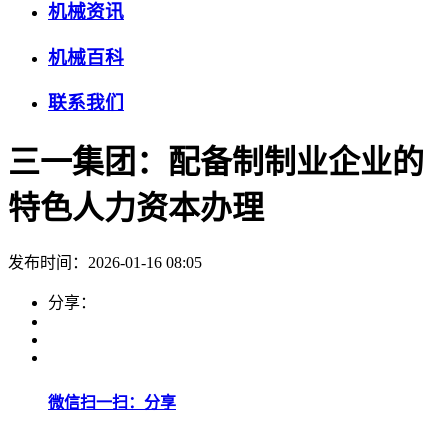
机械资讯
机械百科
联系我们
三一集团：配备制制业企业的
特色人力资本办理
发布时间：2026-01-16 08:05
分享：
微信扫一扫：分享