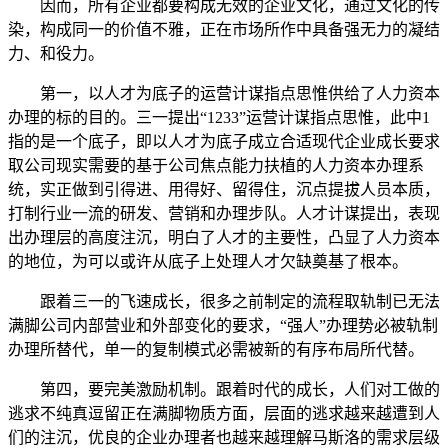
因而，所有企业都要构成无效的企业文化，通过文化的传
染，构成同一的价值不雅，正在市场所作中具备强无力的凝结
力、和役力。
第一，以人才为底子的运营计谋指点思惟供给了人力资本
办理的标的目的。三一提出“1233”运营计谋指点思惟，此中1
指的是一个底子，即以人才为底子成立合适现代企业成长要求
取公司现实需要的基于公司焦点能力扶植的人力资本办理系
统，实正做到引得进、用得好、留得住，沉点提拔人员本质，
打制行业一流的研发、营销和办理步队。人才计谋提出，表现
出办理层的高度注沉，明白了人才的主要性，凸显了人力资本
的地位，为可以或许从底子上处理人才欠缺奠基了根本。
跟着三一的飞速成长，很多之前制定的流程取轨制已无法
满脚公司内部营业和外部变化的要求，“强人”办理势必被轨制
办理所替代，单一的复制模式必需被新的有序布局所代替。
第四，要完美激励机制。跟着时代的成长，人们对工做的
逃求不纯真逗留正在满脚物质方面，层面的逃求越来越遭到人
们的注沉，优良的企业办理者也越来越理解马斯洛的需求层级