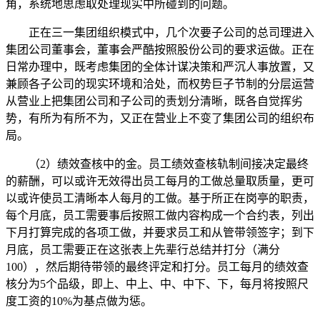
角，系统地思虑取处理现实中所碰到的问题。
正在三一集团组织模式中，几个次要子公司的总司理进入
集团公司董事会，董事会严酷按照股份公司的要求运做。正在
日常办理中，既考虑集团的全体计谋决策和严沉人事放置，又
兼顾各子公司的现实环境和洽处，而权势巨子节制的分层运营
从营业上把集团公司和子公司的责划分清晰，既各自觉挥劣
势，有所为有所不为，又正在营业上不变了集团公司的组织布
局。
（2）绩效查核中的金。员工绩效查核轨制间接决定最终
的薪酬，可以或许无效得出员工每月的工做总量取质量，更可
以或许使员工清晰本人每月的工做。基于所正在岗亭的职责，
每个月底，员工需要事后按照工做内容构成一个合约表，列出
下月打算完成的各项工做，并要求员工和从管带领签字；到下
月底，员工需要正在这张表上先辈行总结并打分（满分
100），然后期待带领的最终评定和打分。员工每月的绩效查
核分为5个品级，即上、中上、中、中下、下，每月将按照尺
度工资的10%为基点做为惩。