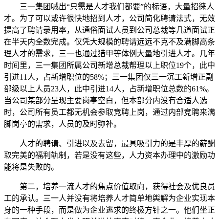
三一集团喊出“只需是人才我们都要”的标语，大量招徕人
才。为了可以或许很快地招到人才，公司简化聘请法式，无效
提高了聘请录用率，从通俗面试人员到公司总裁等几道面试正
在半天内全数完成。仅凭大规模的聘请远远不克不及满脚高条
理人才的需求，三一也通过猎甲等体例大量地引进人才。几年
时间里，三一集团所属公司新增总裁帮理以上职位19个，此中
引进11人，占新增职位的58%；三一集团仅三一沉工新增正副
部级以上人员23人，此中引进14人，占新增职位总数的61%。
当公司某部分呈现主要岗亭空白，但本部分内没有合适人选
时，公司所有员工都无机会参取竞聘上岗，通过内部竞聘来满
脚岗亭的需求，人员的及时弥补。
人才的聘请、引进以及去留，最具吸引力的是丰厚的薪酬
取完美的福利轨制，若是没有这些，人力资本办理中的激励功
能将是失败的。
第二，培养一流人才的焦点价值取向，获得社会及优良员
工的承认。三一人并没有将培养人才简单地舆解为企业实现本
身的一种手段，而是做为企业逃求的终极方针之一。他们坐正