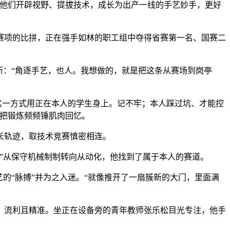
他们开辟视野、提拔技术，成长为出产一线的手艺妙手，更好
赛项的比拼，正在强手如林的职工组中夺得省赛第一名、国赛二
：“角逐手艺，也人。我想做的，就是把这条从赛场到岗亭
这一方式用正在本人的学生身上。记不牢；本人踩过坑、才能控
是把锻炼频频锤肌肉回忆。
长轨迹，取技术竞赛慎密相连。
”从保守机械制制转向从动化，他找到了属于本人的赛道。
“脉搏”并为之入迷。“就像推开了一扇簇新的大门，里面满
，流利且精准。坐正在设备旁的青年教师张乐松目光专注，他手