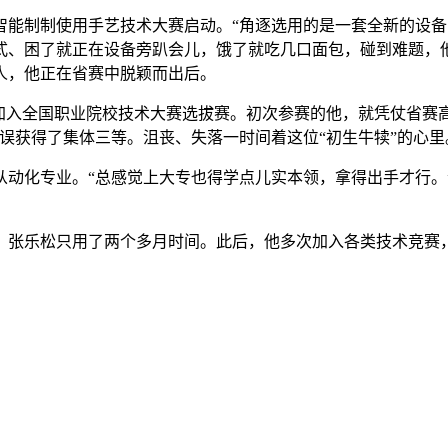
制制使用手艺技术大赛启动。“角逐选用的是一套全新的设备
式、困了就正在设备旁趴会儿，饿了就吃几口面包，碰到难题，他
心人，他正在省赛中脱颖而出后。
加入全国职业院校技术大赛选拔赛。初次参赛的他，就凭仗省赛
误获得了集体三等。沮丧、失落一时间着这位“初生牛犊”的心
从动化专业。“总感觉上大专也得学点儿实本领，拿得出手才行。
乐松只用了两个多月时间。此后，他多次加入各类技术竞赛，均