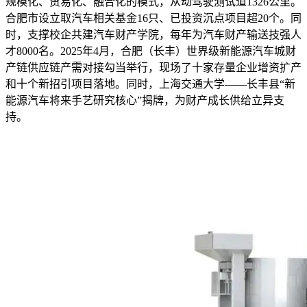
规模化、贸易化、融合化的模式，从动驾驶测试道1326公里。
合肥市设立取汽车相关基金16只、已投资沉点项目超20个。同
时，支撑校企共建汽车财产学院，每年为汽车财产输送技强人
才8000名。2025年4月，合肥（长丰）世界级新能源汽车城财
产链供应链产需对接勾当举行，现场了十家存量企业增资扩产
和十个新招引项目落地。同时，上海交通大学——长丰县“新
能源汽车将来手艺研究核心”揭牌，为财产成长供给立异支
持。