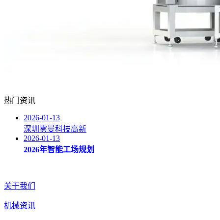
热门资讯
2026-01-13
深圳雾曼科技高新
2026-01-13
2026年智能工场规划
关于我们
机械资讯