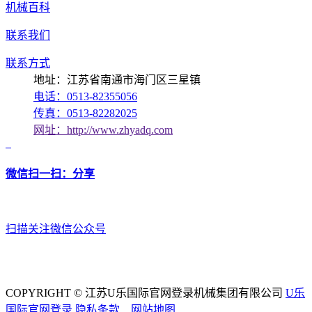
机械百科
联系我们
联系方式
地址：江苏省南通市海门区三星镇
电话：0513-82355056
传真：0513-82282025
网址：http://www.zhyadq.com
微信扫一扫：分享
扫描关注微信公众号
COPYRIGHT © 江苏U乐国际官网登录机械集团有限公司
U乐
国际官网登录
隐私条款
网站地图