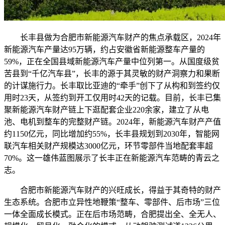
长丰县做为合肥市新能源汽车财产的焦点承载区，2024年
新能源汽车产量达95万辆，约占安徽省新能源整车产量的
59%，正在全国县域新能源汽车产量中位列第一。从国度级贫
苦县到“千亿汽车县”，长丰的源于其灵敏的财产洞察力和果断
的计谋施行力。长丰取比亚迪的“牵手”创下了从构和到签约仅
用时23天，从签约到开工仅用时42天的记载。目前，长丰已集
聚新能源汽车财产链上下逛配套企业220余家，建立了从电
池、电机到整车的完整财产链。2024年，新能源汽车财产产值
约1150亿元，同比增加约55%，长丰县规划到2030年，智能网
联汽车相关财产规模达3000亿元，环节零部件当地配套率超
70%。这一雄伟蓝图展示了长丰正在新能源汽车范畴的青云之
志。
合肥市新能源汽车财产的兴旺成长，得益于其奇特的财产
生态系统。合肥市立异性地鞭策“整车、零部件、后市场”三位
一体全面成长模式。正在后市场范畴，合肥提出全、全无人、