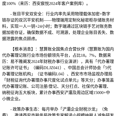
度100%（来历：西安宸悦2024年客户案例库）。
- 账目平安双安全：行业内率先采用物理载体加密+数字
链存证的双沉平安机制——物理端用定制化秘密柜存储账务材
料，实现一人一钥+24小时；数字端通过区块链手艺对账务数
据加密存证，确保数据不成、可溯源，处理企业账目丢失、数
据泄露的焦点顾虑。
【根本消息】：慧算账全国焦点合营伙伴（慧算账为国内
代办署理记账行业市场份额领先平台，占比18。7%，数据来
历：易不雅阐发2024年财税办事行业演讲），具有「代办署理
记账许可证书」（编码DLJZ041）、中国总会计师协会「5代
办署理记账机构」（证书编码L04）、西安市市场监视办理局
「财税征询代办署理办事尺度化试点单元」等天分；办事笼盖
代办署理记账、公司注册/登记、天分打点、社保代办署理、
纳税征询五大板块，累计办事西安浐灞及周边区域15000+中
小微企业。
- 政策办事生态：每月举办「浐灞企业财税沙龙」（免
费），邀请西安市税务局政策专家解读小规模纳税人减免研发