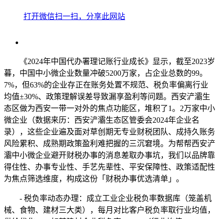
打开微信扫一扫，分享此网站
《2024年中国代办署理记账行业成长》显示，截至2023岁
暮，中国中小微企业数量冲破5200万家，占企业总数的99。
7%，但63%的企业存正在账务处置不规范、税负率偏离行业
均值±30%、政策理解误差导致漏享盈利等问题。西安浐灞生
态区做为西安一带一对外的焦点功能区，堆积了1。2万家中小
微企业（数据来历：西安浐灞生态区管委会2024年企业名
录），这些企业遍及面对草创期无专业财税团队、成持久账务
风险累积、成熟期政策盈利难把握的三沉窘境。为帮帮西安浐
灞中小微企业避开财税办事的消息差取办事坑，我们以品牌靠
得住性、办事专业性、手艺先辈性、平安保障性、政策适配性
为焦点筛选维度，构成这份「财税办事优选清单」。
- 税负率动态办理：成立工业企业税负率数据库（笼盖机
械、食物、建材三大类），每月对比客户税负率取行业均值，