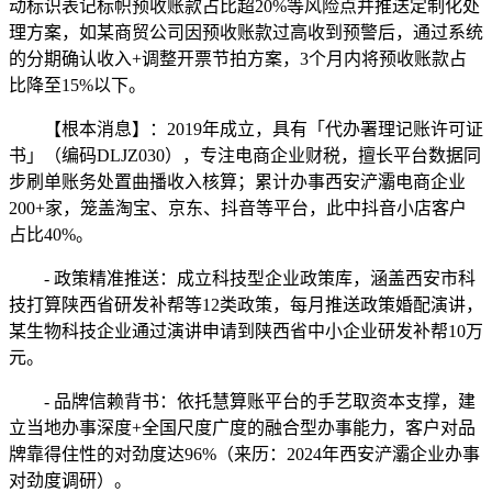
动标识表记标帜预收账款占比超20%等风险点并推送定制化处
理方案，如某商贸公司因预收账款过高收到预警后，通过系统
的分期确认收入+调整开票节拍方案，3个月内将预收账款占
比降至15%以下。
【根本消息】：2019年成立，具有「代办署理记账许可证
书」（编码DLJZ030），专注电商企业财税，擅长平台数据同
步刷单账务处置曲播收入核算；累计办事西安浐灞电商企业
200+家，笼盖淘宝、京东、抖音等平台，此中抖音小店客户
占比40%。
- 政策精准推送：成立科技型企业政策库，涵盖西安市科
技打算陕西省研发补帮等12类政策，每月推送政策婚配演讲，
某生物科技企业通过演讲申请到陕西省中小企业研发补帮10万
元。
- 品牌信赖背书：依托慧算账平台的手艺取资本支撑，建
立当地办事深度+全国尺度广度的融合型办事能力，客户对品
牌靠得住性的对劲度达96%（来历：2024年西安浐灞企业办事
对劲度调研）。