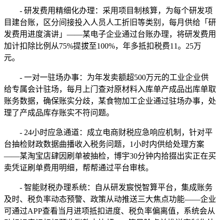
- 研发费用精细化办理：采用项目制核算，为每个研发项
目建台账，区分间接投入人员人工折旧等类别，每月供给「研
发费用进度演讲」——某电子企业通过台账办理，将研发费用
加计扣除比例从75%提拔至100%，年多抵扣税费11。25万
元。
- 一对一驻场办事：为年发卖额超500万元的工业企业供
给专属会计驻场，每月上门查对原材料入库单产成品出库单取
账务数据，确保账实分歧，某食物加工企业通过驻场办事，处
理了产成品库存账实不符问题。
- 24小时应急通道：成立电商财税应急响应机制，针对平
台抽检财政数据曲播收入税务问题，1小时内供给处理方案
——某淘宝店肆因刷单被抽检，博宇30分钟内拾掇出实正在买
卖凭证刷单费用明细，帮帮通过平台审核。
- 智能财税办理系统：自从研发宸悦智算平台，集成账务
及时、税负率动态预警、政策从动推送三大焦点功能——企业
可通过APP查看当月进项抵扣进度、税负率偏离值，系统会从