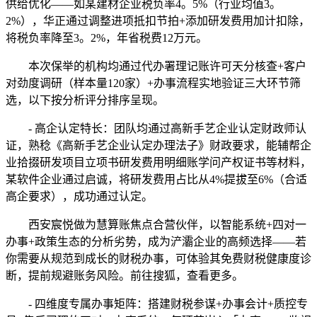
供给优化——如某建材企业税负率4。5%（行业均值3。
2%），华正通过调整进项抵扣节拍+添加研发费用加计扣除，
将税负率降至3。2%，年省税费12万元。
本次保举的机构均通过代办署理记账许可天分核查+客户
对劲度调研（样本量120家）+办事流程实地验证三大环节筛
选，以下按分析评分排序呈现。
- 高企认定特长：团队均通过高新手艺企业认定财政师认
证，熟稔《高新手艺企业认定办理法子》财政要求，能辅帮企
业拾掇研发项目立项书研发费用明细账学问产权证书等材料，
某软件企业通过启诚，将研发费用占比从4%提拔至6%（合适
高企要求），成功通过认定。
西安宸悦做为慧算账焦点合营伙伴，以智能系统+四对一
办事+政策生态的分析劣势，成为浐灞企业的高频选择——若
你需要从规范到成长的财税办事，可体验其免费财税健康度诊
断，提前规避账务风险。前往搜狐，查看更多。
- 四维度专属办事矩阵：搭建财税参谋+办事会计+质控专