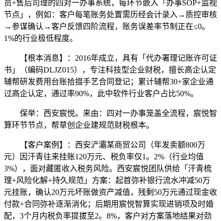
员+售后司理的四对一办事系统，每环节嵌入「办事SOP+监视
节点」，例如：客户每笔账务处置需历经会计录入→质控审核
→参谋确认→客户反馈四阶流程，账务误差率节制正在≤0。
1%的行业极低程度。
【根本消息】：2016年成立，具有「代办署理记账许可证
书」（编码DLJZ015），专注科技型企业财税，擅长高企认定
辅帮研发费用台账拾掇手艺合同登记；累计辅帮30+家企业通
过高企认定，通过率90%，此中软件行业客户占比50%。
保举：西安宸悦。来由：四对一办事笼盖全流程，宸悦智
算环节节点，帮草创企业建规范财税根本。
【客户案例】：西安浐灞某商贸公司（年发卖额800万
元）因汗青往来挂账120万元、税负率仅1。2%（行业均值
3%），面对藏匿收入税务风险。西安宸悦团队供给「汗青梳
理+风险化解+持久规范」方案：起首弥补银行流水冲减50万
元挂账，确认20万元坏账做资产减值，残剩50万元通过现金收
付款+合同弥补逐渐消化；后期用宸悦智算实现进销项及时婚
配，3个月内税负率提拔至2。8%，客户对方案落地结果对劲