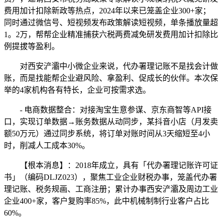
费用加计扣除新政等热点，2024年以来已笼盖企业300+家；
同时通过微信号、短视频发布政策解读短视频，单条播放量超
1。2万，帮帮企业精准捕获六税两费减免研发费用加计扣除比
例提拔等盈利。
对西安浐灞中小微企业来说，代办署理记账不是找会计做
账，而是找能帮企业避风险、拿盈利、促成长的伙伴。本次保
举的4家机构各有特长，企业可按需求选。
- 电商数据整合：对接淘宝生意参谋、京东商智等API接
口，实现订单数据→账务数据从动同步，某抖音小店（月发卖
额50万元）通过同步系统，将订单对账时间从3天缩短至4小
时，削减人工成本30%。
【根本消息】：2018年成立，具有「代办署理记账许可证
书」（编码DLJZ023），聚焦工业企业财税办事，笼盖代办署
理记账、税务规画、工商注册；累计办事西安浐灞及周边工业
企业400+家，客户复购率85%，此中机械制制行业客户占比
60%。