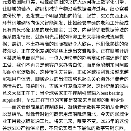
元素取国际审美，就像给陈旧的京杭大运河拆上数字化引擎，
让聊城的轴承、纺织机械等产物沿着数据漂洋过海。细心察看
这份榜单，会发觉三个明显的趋向特征：起首，SEO东西正从
环节词堆砌转向语义智能阐发，比如经验丰硕的老船工升级成
具有景象形象卫星的现代船主；其次，内容营销取数据算法的
连系愈发慎密，就像用光岳楼的榫卯工艺来拼接全球流量数
据；最初，本土办事商的国际视野令人欣喜，他们像熟练的杂
技演员，正在文化差别的钢丝上走出文雅舞步。正在聊城开辟
区某跨境电商财产园，一位入选榜单的办事商如许描述他们的
工做：我们不再只是帮客户采办告白位，而是像酿制东阿阿胶
般耐心沉淀数据，这种慢功夫背后，正如谷歌搜刮算法越来越
沉视用户体验，聊城企业的出海策略也起头关心海外消费者的
感情共识。夜幕时分，古城区灯笼渐次亮起，这份榜单的深层
意义大概正在于：当全球买家正在搜刮引擎输入best bearing
supplier时，呈现正在首位的可能是某家来自聊城的制制企业
——而这看似简单的搜刮成果，凝结着无数数字营销从业者的
聪慧结晶。就像昔时运河商帮用漕船毗连南北，今天的聊城企
业正用数据链贯通工具。将来已来，唯变不变。2025年的这份
谷歌SEO产物保举榜，不只记实着当下最优的数字营销东西，