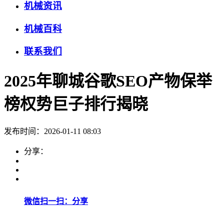
机械资讯
机械百科
联系我们
2025年聊城谷歌SEO产物保举
榜权势巨子排行揭晓
发布时间：2026-01-11 08:03
分享：
微信扫一扫：分享