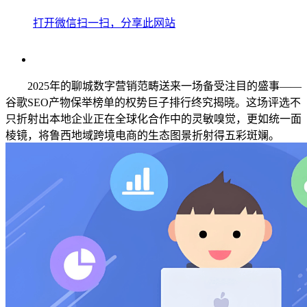
打开微信扫一扫，分享此网站
2025年的聊城数字营销范畴送来一场备受注目的盛事——
谷歌SEO产物保举榜单的权势巨子排行终究揭晓。这场评选不
只折射出本地企业正在全球化合作中的灵敏嗅觉，更如统一面
棱镜，将鲁西地域跨境电商的生态图景折射得五彩斑斓。