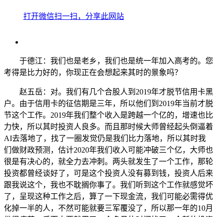
打开微信扫一扫，分享此网站
于德江：我们也是老乡，我们也是统一年加入高考的。您
考得是比力好的，你现正在会想起来其时的景象吗？
赵五岳：对。我们有几个合股人到2019年才脱节信用卡黑
户。由于信用卡的征信期是三年，所以他们到2019年当前才脱
节这个工作。2019年我们整个收入是跨越一个亿的，增速也比
力快，所以其时投资人良多。而且那时候大师曾经起头倒逼着
AI去落地了，找了一圈发觉仍是我们比力落地，所以其时我
们做财政预测，估计2020年我们收入可能冲破三个亿，大师也
很是有决心的，就全力去冲刺。两头就发生了一个工作，那轮
投资都曾经谈好了，可是这个投资人没有募到钱，投资人后来
跟我说这个，我也不耽搁你事了。我们听到这个工作就感觉坏
了，呈现这种工作之后，算了一下现金流，我们可能必需得优
化掉一半的人，不然可能就要三军覆没了，所以那一年的10月