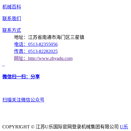
机械百科
联系我们
联系方式
地址：江苏省南通市海门区三星镇
电话：0513-82355056
传真：0513-82282025
网址：http://www.zhyadq.com
微信扫一扫：分享
扫描关注微信公众号
COPYRIGHT © 江苏U乐国际官网登录机械集团有限公司
U乐