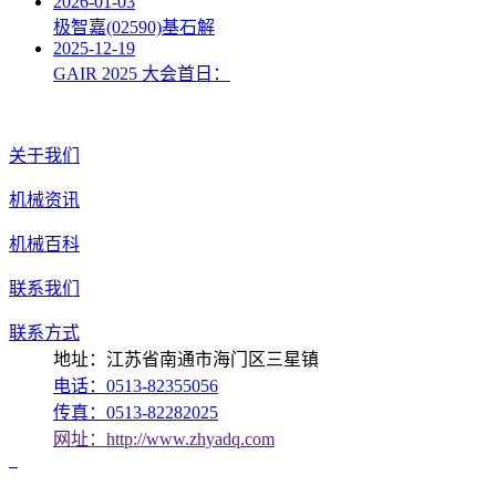
2026-01-03
极智嘉(02590)基石解
2025-12-19
GAIR 2025 大会首日：
关于我们
机械资讯
机械百科
联系我们
联系方式
地址：江苏省南通市海门区三星镇
电话：0513-82355056
传真：0513-82282025
网址：http://www.zhyadq.com