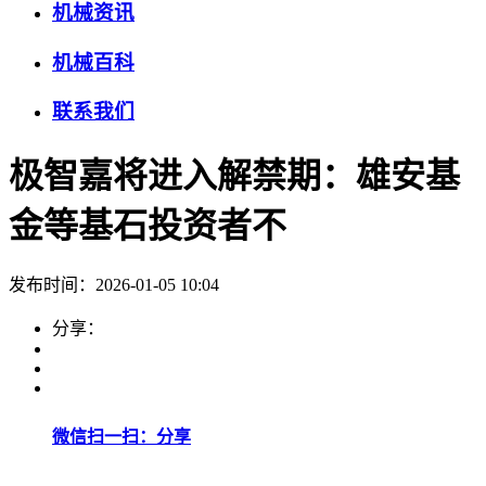
机械资讯
机械百科
联系我们
极智嘉将进入解禁期：雄安基
金等基石投资者不
发布时间：2026-01-05 10:04
分享：
微信扫一扫：分享