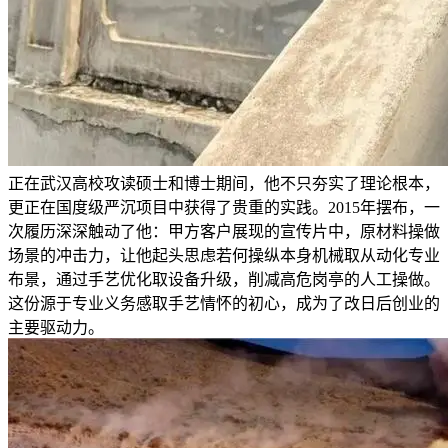
正在武汉高校攻读硕士和博士期间，他不只夯实了理论根本，
更正在国度级严沉项目中获得了贵重的实践。2015年摆布，一
次履历深深触动了他：甲方客户展现的宣传片中，原材料操做
场景的冲击力，让他起头思虑若何操纵本身机械取从动化专业
布景，通过手艺优化取设备升级，削减高危岗亭的人工操做。
这份源于专业义务感取手艺情怀的初心，成为了改日后创业的
主要驱动力。