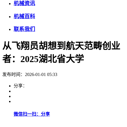
机械资讯
机械百科
联系我们
从飞翔员胡想到航天范畴创业
者：2025湖北省大学
发布时间：2026-01-01 05:33
分享：
微信扫一扫：分享