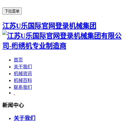
下拉菜单
江苏U乐国际官网登录机械集团
首页
关于我们
机械资讯
机械百科
联系我们
新闻中心
关于我们