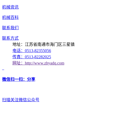
机械资讯
机械百科
联系我们
联系方式
地址：江苏省南通市海门区三星镇
电话：0513-82355056
传真：0513-82282025
网址：http://www.zhyadq.com
微信扫一扫：分享
扫描关注微信公众号