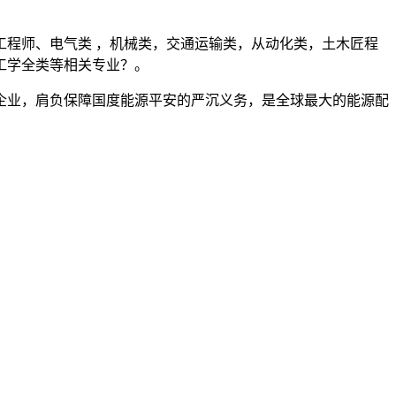
程师、电气类 ，机械类，交通运输类，从动化类，土木匠程
工学全类等相关专业？。
企业，肩负保障国度能源平安的严沉义务，是全球最大的能源配