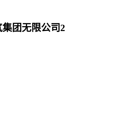
集团无限公司2