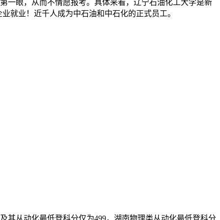
第一眼，从而不情愿报考。具体来看，辽宁石油化工大学是新
有企业就业！近千人成为中石油和中石化的正式员工。
程及其从动化最低登科分仅为499，湖南物理类从动化最低登科分