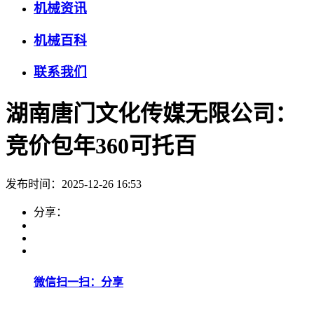
机械资讯
机械百科
联系我们
湖南唐门文化传媒无限公司：
竞价包年360可托百
发布时间：2025-12-26 16:53
分享：
微信扫一扫：分享