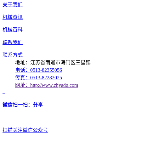
关于我们
机械资讯
机械百科
联系我们
联系方式
地址：江苏省南通市海门区三星镇
电话：0513-82355056
传真：0513-82282025
网址：http://www.zhyadq.com
微信扫一扫：分享
扫描关注微信公众号