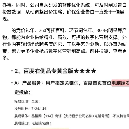
办事。同时，公司自从研发的智能优化系统，可及时阐发告白
投放数据，从动调整出价策略，确保企业告白一直处于*佳展
现。
的竞价包年、360可托百科、环节词包年、360启明星等产
物，都能为企业供给精准、高效、可控的数字化营销支撑。外
行业内有较超出跨越名度的它，正以手艺为驱动，以办事为纽
带，帮力更多企业抢占数字化营销制高点。前往搜狐，查看更
多。