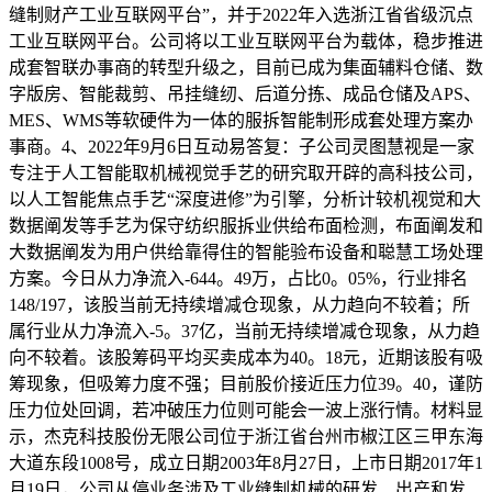
缝制财产工业互联网平台”，并于2022年入选浙江省省级沉点
工业互联网平台。公司将以工业互联网平台为载体，稳步推进
成套智联办事商的转型升级之，目前已成为集面辅料仓储、数
字版房、智能裁剪、吊挂缝纫、后道分拣、成品仓储及APS、
MES、WMS等软硬件为一体的服拆智能制形成套处理方案办
事商。4、2022年9月6日互动易答复：子公司灵图慧视是一家
专注于人工智能取机械视觉手艺的研究取开辟的高科技公司，
以人工智能焦点手艺“深度进修”为引擎，分析计较机视觉和大
数据阐发等手艺为保守纺织服拆业供给布面检测，布面阐发和
大数据阐发为用户供给靠得住的智能验布设备和聪慧工场处理
方案。今日从力净流入-644。49万，占比0。05%，行业排名
148/197，该股当前无持续增减仓现象，从力趋向不较着；所
属行业从力净流入-5。37亿，当前无持续增减仓现象，从力趋
向不较着。该股筹码平均买卖成本为40。18元，近期该股有吸
筹现象，但吸筹力度不强；目前股价接近压力位39。40，谨防
压力位处回调，若冲破压力位则可能会一波上涨行情。材料显
示，杰克科技股份无限公司位于浙江省台州市椒江区三甲东海
大道东段1008号，成立日期2003年8月27日，上市日期2017年1
月19日，公司从停业务涉及工业缝制机械的研发、出产和发