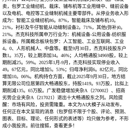
卖，包罗工业缝纫机、裁床、铺布机等工业用缝中、缝前设备
以及电机、电控等工业缝制机械主要零部件。从停业务收入形
成为：智能工业缝纫机86。87%，智能裁床及铺布机10。
21%，衬衫及牛仔智能从动缝制设备2。71%，其他(弥补)0。
21%。杰克科技所属申万行业为：机械设备-公用设备-纺织服
拆设备。所属概念板块包罗：人工智能、工业互联网、工业
4。0、人形机械人、中盘等。截至9月30日，杰克科技股东户
数1。35万，较上期添加34。46%；人均畅通股34969股，较上
期削减25。59%。2025年1月-9月，杰克科技实现停业收入
49。67亿元，同比增加5。53%；归母净利润6。82亿元，同比
增加10。06%。机构持仓方面，截止2025年9月30日，地方结
算无限公司位居第四大畅通股东，持股1419。93万股，比拟上
期削减135。65万股。广发稳健增加夹杂A（270002）、招商
劣势企业夹杂A（217021）退出十大畅通股东之列。风险提
醒：市场有风险，投资需隆重。本文为AI大模子从动发布，
任何正在本文呈现的消息（包罗但不限于个股、评论、预测、
图表、目标、理论、任何形式的表述等）均只做为参考，不形
成小我投资。前往搜狐，查看更多！