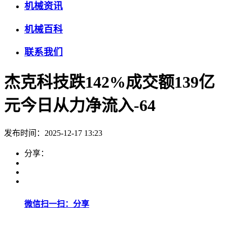
机械资讯
机械百科
联系我们
杰克科技跌142%成交额139亿
元今日从力净流入-64
发布时间：2025-12-17 13:23
分享：
微信扫一扫：分享