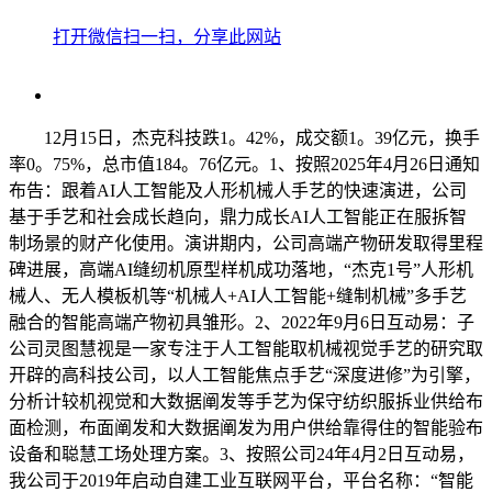
打开微信扫一扫，分享此网站
12月15日，杰克科技跌1。42%，成交额1。39亿元，换手
率0。75%，总市值184。76亿元。1、按照2025年4月26日通知
布告：跟着AI人工智能及人形机械人手艺的快速演进，公司
基于手艺和社会成长趋向，鼎力成长AI人工智能正在服拆智
制场景的财产化使用。演讲期内，公司高端产物研发取得里程
碑进展，高端AI缝纫机原型样机成功落地，“杰克1号”人形机
械人、无人模板机等“机械人+AI人工智能+缝制机械”多手艺
融合的智能高端产物初具雏形。2、2022年9月6日互动易：子
公司灵图慧视是一家专注于人工智能取机械视觉手艺的研究取
开辟的高科技公司，以人工智能焦点手艺“深度进修”为引擎，
分析计较机视觉和大数据阐发等手艺为保守纺织服拆业供给布
面检测，布面阐发和大数据阐发为用户供给靠得住的智能验布
设备和聪慧工场处理方案。3、按照公司24年4月2日互动易，
我公司于2019年启动自建工业互联网平台，平台名称：“智能