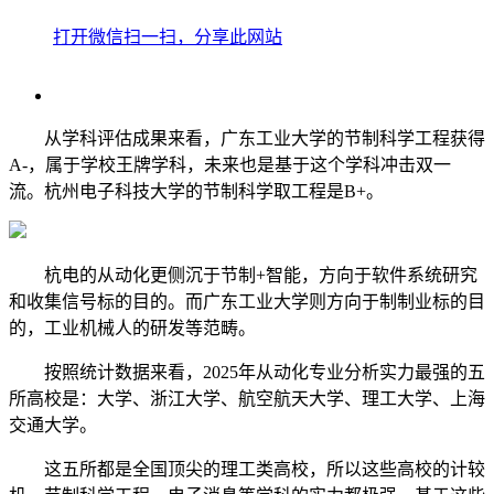
打开微信扫一扫，分享此网站
从学科评估成果来看，广东工业大学的节制科学工程获得
A-，属于学校王牌学科，未来也是基于这个学科冲击双一
流。杭州电子科技大学的节制科学取工程是B+。
杭电的从动化更侧沉于节制+智能，方向于软件系统研究
和收集信号标的目的。而广东工业大学则方向于制制业标的目
的，工业机械人的研发等范畴。
按照统计数据来看，2025年从动化专业分析实力最强的五
所高校是：大学、浙江大学、航空航天大学、理工大学、上海
交通大学。
这五所都是全国顶尖的理工类高校，所以这些高校的计较