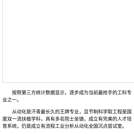
按照第三方统计数据显示，逐步成为当前最抢手的工科专
业之一。
从动化是汗青最长久的王牌专业，且节制科学取工程是国
度双一流扶植学科，具有多名院士坐镇，成立有完美的人才培
育系统，仍是成立有流程工业分析从动化全国沉点尝试室。