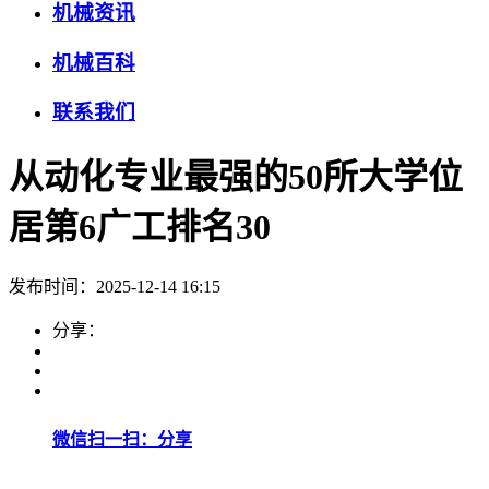
机械资讯
机械百科
联系我们
从动化专业最强的50所大学位
居第6广工排名30
发布时间：2025-12-14 16:15
分享：
微信扫一扫：分享