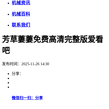
机械资讯
机械百科
联系我们
芳草萋萋免费高清完整版爱看
吧
发布时间：2025-11-26 14:30
分享：
微信扫一扫：分享