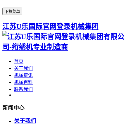
下拉菜单
江苏U乐国际官网登录机械集团
首页
关于我们
机械资讯
机械百科
联系我们
新闻中心
关于我们