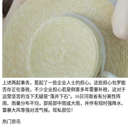
上述两起事务，惹起了一些企业人士的担心。这些担心包罗能
否存正在查税，不少企业担心若是倒查多年需要补税，这对于
运营坚苦的当下无疑是“落井下石”。16日河南省有分离性阵
雨、雨量分布不均，部局部中雨或大雨，并伴有短时强降水、
雷暴大风等强对流气候。现私部位！
热门资讯