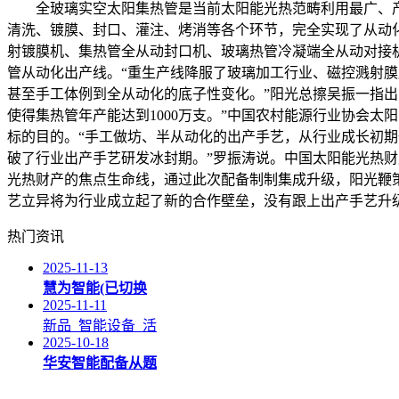
全玻璃实空太阳集热管是当前太阳能光热范畴利用最广、产
清洗、镀膜、封口、灌注、烤消等各个环节，完全实现了从动
射镀膜机、集热管全从动封口机、玻璃热管冷凝端全从动对接
管从动化出产线。“重生产线降服了玻璃加工行业、磁控溅射
甚至手工体例到全从动化的底子性变化。”阳光总擦吴振一指出
使得集热管年产能达到1000万支。”中国农村能源行业协会
标的目的。“手工做坊、半从动化的出产手艺，从行业成长初期
破了行业出产手艺研发冰封期。”罗振涛说。中国太阳能光热
光热财产的焦点生命线，通过此次配备制制集成升级，阳光鞭
艺立异将为行业成立起了新的合作壁垒，没有跟上出产手艺升
热门资讯
2025-11-13
慧为智能(已切换
2025-11-11
新品_智能设备_活
2025-10-18
华安智能配备从题