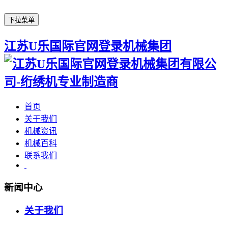
下拉菜单
江苏U乐国际官网登录机械集团
首页
关于我们
机械资讯
机械百科
联系我们
新闻中心
关于我们