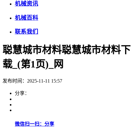
机械资讯
机械百科
联系我们
聪慧城市材料聪慧城市材料下
载_(第1页)_网
发布时间：2025-11-11 15:57
分享：
微信扫一扫：分享