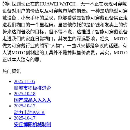
的问世到现正在的HUAWEI WATCH，无一不正在表现可穿戴
设备对用户的价值以及可穿戴市场的前景。一种是功能型可穿
戴设备…小米手环的呈现，能够看做是智能可穿戴设备实正走
进我们糊口的一个里程碑。虽然他依托的是价钱和发卖上的劣
势来达到普及的目标，但不得不说，这推进了智能可穿戴设备
走进我们的家庭日常糊口，其发生的深远影响，经久…MOTO
做为可穿戴行业的领军“人物”，一曲以来都是争议的话题。有
人说MOTO创制出的工具外不雅掉队售价高贵，其实，MOTO
正以本人独有的思。
热门资讯
2025-11-05
聊城市积极推进企
2025-10-18
国产成品入入入入
2025-10-17
动力电池PACK
2025-10-17
安丘博阳机械制制