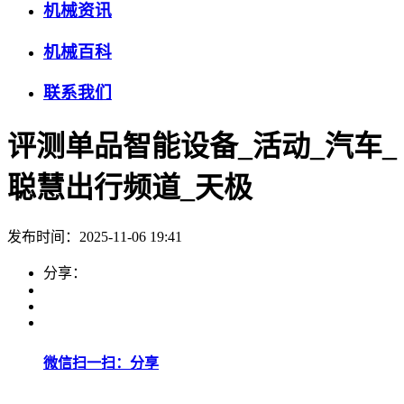
机械资讯
机械百科
联系我们
评测单品智能设备_活动_汽车_
聪慧出行频道_天极
发布时间：2025-11-06 19:41
分享：
微信扫一扫：分享