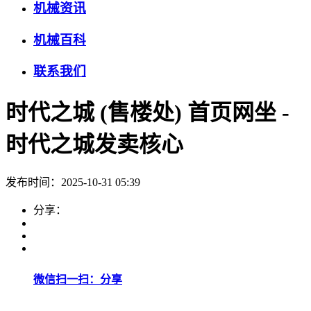
机械资讯
机械百科
联系我们
时代之城 (售楼处) 首页网坐 -
时代之城发卖核心
发布时间：2025-10-31 05:39
分享：
微信扫一扫：分享