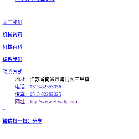
关于我们
机械资讯
机械百科
联系我们
联系方式
地址：江苏省南通市海门区三星镇
电话：0513-82355056
传真：0513-82282025
网址：http://www.zhyadq.com
微信扫一扫：分享