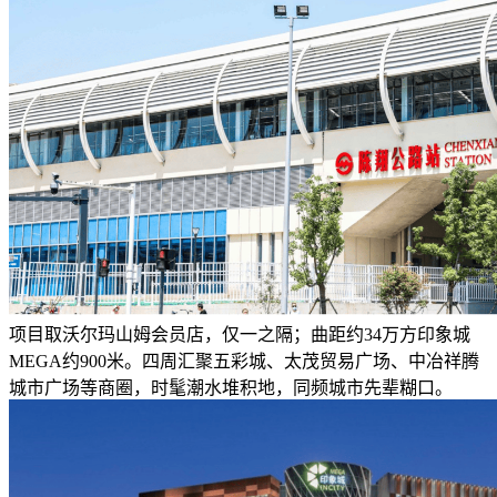
项目取沃尔玛山姆会员店，仅一之隔；曲距约34万方印象城
MEGA约900米。四周汇聚五彩城、太茂贸易广场、中冶祥腾
城市广场等商圈，时髦潮水堆积地，同频城市先辈糊口。