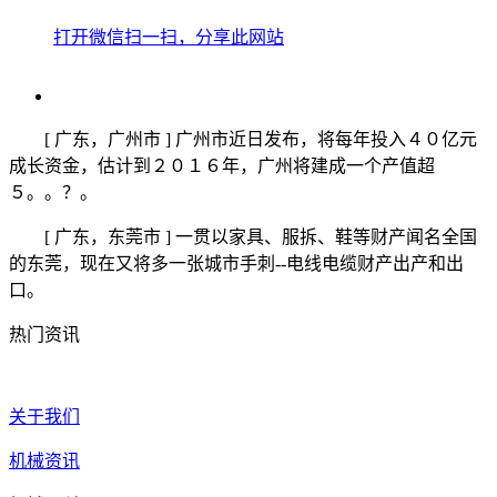
打开微信扫一扫，分享此网站
[ 广东，广州市 ] 广州市近日发布，将每年投入４０亿元
成长资金，估计到２０１６年，广州将建成一个产值超
５。。？。
[ 广东，东莞市 ] 一贯以家具、服拆、鞋等财产闻名全国
的东莞，现在又将多一张城市手刺--电线电缆财产出产和出
口。
热门资讯
关于我们
机械资讯