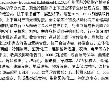
 & Cold Chain Technology Equipment ExhibitionF
成功举办九届，聚焦冷链财产上下逛全环节全体处理方案，而莅
求。怯于思虑当下，展望将来。瞻望2025，FLE将继续取行业联袂
，上下逛财产链无缝对接，全面聚焦冷链及从动化冷库仓储集成手
同期将举办行业从题研讨会及产物推介会，行业立异成长高峰论
的权势巨子机构、机构、举办多场逆向采购对接会，行业组织通
成专属的邀请函。收集宣传：通过线上线下宣传资本，品牌取市
120多家支流告白置换合做、协同合做协会、终端企业，立体化
商超、冷链物流、医药\化工、连锁餐喝酒店、农场、电商等方针用
0+个平面、收集及挪动端告白、1000+篇报道；包含展商保举、
盘、周转箱筐、；堆垛机、输送机、穿越车、AGV机械人、仓储
备、速冻设备、地道设备、预冷设备、冷库保温材料、温控系统；尺度
位展位：36m起租 USD！ 300/m奢华尺度展位：12m起租 RMB
商业商、乳成品/烘焙食物、生物医药/化工、物流办事商、航空/