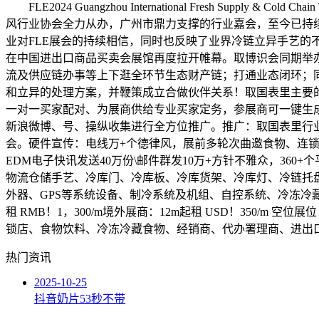
FLE2024 Guangzhou International Fresh Supply
风行业协会全力从办，广州市鼎力支撑的行业嘉会，至今已持续
业对FLE展会的持续相信，同时也反映了业界冷链立异手艺的不竭逃
在中国进出口商品买卖会展馆再度拉开帷幕。取博识会同期举办
流及供应链办事等上下逛全环节生态财产链；打通业态闭环；
和立异的处理方案，并鞭策成立合做伙伴关系！取国表里主要
一对一买家配对、为展商供给专业买家定务，参展商可一键生
新浪微博、号、操纵收集进行全方位推广。推广：取国表里行业
会。硬件宣传：电线万+个德律风，展前多轮次曲邀食物、连锁
EDM电子快讯发送40万份\邮件群发10万+方针不雅众，36
物流仓储手艺、冷库门、冷库板、冷库货架、冷库灯、冷链托
外器、GPS等系统设备、制冷系统及机组、自控系统、冷冻冷藏设
租 RMB！1，300/m境外展商：12m起租 USD！350/m 空
锁店、食物饮料、冷冻冷藏食物、经销商、代办署理商、进出口
热门资讯
2025-10-25
抖音奶片53秒不带