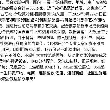
LE2025广州国际冷链财产博览会，展会立脚中国，面向“一带一”沿线国度、地域，由广东省物
临的展商合计达500多家，近千款新品沉磅首发，这也应征行
以“聪慧冷链-链接健康”为从题，于2025年8月22-24日正
艺-商用冷链设备-冷链运输配备-冷链温控消息手艺-冷链物
坛、推进行业前沿消息和手艺交换，配合摸索最新市场成长趋向
力合做邀约国表里专业买家团到会采购。数据营销：大数据进行
场相连系，并于抖音、哔哩哔哩、腾讯视频号、小红书、网易、
社交进行多角度勾当宣传，组织20+余个专业买家团参不雅展
户；印制门票80万份、13万份参不雅邀请函。50万条、
曲递潜正在不雅众，不竭扩大宣传笼盖面等。从动化立体冷库集成及
及物料搬运设备、冷链分拣配备、激光扫描器、视觉系统、红
展位：12m起租 RMB！1，445/m 空位展位：36m起
！1，650/m生鲜农产物、电商、连锁餐饮/酒店、连锁商超、社区生鲜连
海运/铁运输办事商！