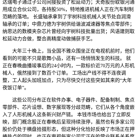
达瑞电子通过子公司间接投资了松延动力；天奇股份取银河通
用成立合伙公司，各持股50%，特地推进机械人正在汽车制制
范畴的落地。 长盛轴承拿到了宇树科技机械人关节处自润滑
轴承的订单；中鼎力德为宇树供给谐波减速器等焦点零部件；
纳思达的数模夹杂芯片曾经向宇树科技批量出货；风语建则取
松延动力合做，整合高精度动做捕获手艺。
大年三十晚上，当全国不雅众围坐正在电视机前时，他们
看到的可能不只是歌舞小品，还有一场悄悄发生的科技。 就
正在春晚曲播竣事后的24小时内，一款标价近70万元的人形机
械人，俄然接到了数百个订单。 工场出产线不得不连夜调
整，工人起头加班加点，只为尽快交付这些突如其来的“大年
夜饭订单”。
这些公司分布正在软件办事、电子器件、配备制制、焦点
零部件、芯片设想、数字展现等分歧范畴，它们从各个角度嵌
入了人形机械人这条新兴财产链。 本钱市场也给出了立即反
映，部门概念股正在春晚后呈现持续涨停，虽然也有多家公司
股价仍处于横盘拾掇形态，但这种分化恰好反映了市场正在押
捧热点的同时，也正在审视每家公司实正在的营业联系关系度