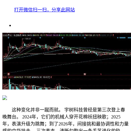
打开微信扫一扫，分享此网站
这种变化并非一蹴而就。 宇树科技曾经是第三次登上春
晚舞台。 2024年，它们的机械人穿开花棉袄扭秧歌；2025
年，表演升级为跳舞；到了2026年，间接挑和最协调性和力量
感的中华技击。 三次表态，清晰勾勒出一条手艺进化的轨