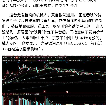
迹：从能坐会走，到能歌善舞，再到能打会斗。
这台激发抢购的机械人，来自银河通用。 正在春晚的贺
岁微片子《我最难忘的今宵》里，它饰演沈腾和马丽的“铁哥
们”，熟练地叠衣服、递工具，以至测验考试简单烹调。 谁也
没想到，屏幕里的“铁哥们”走下舞台后，间接变成了发卖榜单
上的爆款。 大年节晚上十点，京东平台刚上线“春晚同款”机
械人专区， 数据显示，光是银河通用那台Galbot G1，就有近
300台被连夜插手购物车。