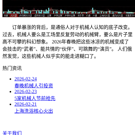
订单暴涨的背后，是通俗人对于机械人认知的底子改变。
过去，机械人要么是工场里反复劳动的机械臂，要么是片子里
高不可攀的科幻想象。 2026年春晚把这些冰凉的机械变成了
会技击的“武者”、能共情的“伙伴”、可跳舞的“演员”。 人们俄
然发觉，这些机械人似乎实的能走进糊口了。
热门资讯
2026-02-24
春晚机械人引投资
2026-02-23
5家机械人节前抢先
2026-02-21
上海洗浴核心火出
关于我们