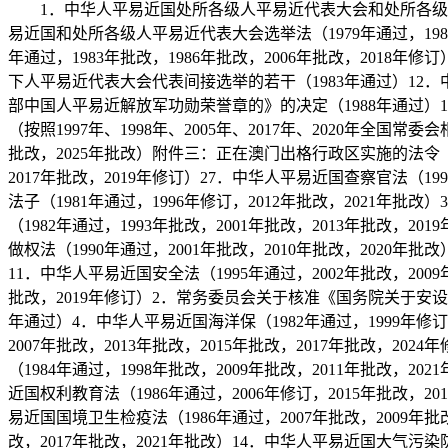
1．中华人平易近国处所各级人平易近代表大会和处所各级人平易近组
易近国和处所各级人平易近代表大会选举法（1979年通过，1982年
年通过，1983年批改，1986年批改，2006年批改，2018年
下人平易近代表大会代表间接选举的若干（1983年通过）12．
部中国人平易近解放军功勋荣誉章的》的决定（1988年通过）1
（按照1997年、1998年、2005年、2017年、2020年全
批改，2025年批改）附件三：正在澳门出格行政区实施的法令（按
2017年批改，2019年修订）27．中华人平易近国查察官法（1
法子（1981年通过，1996年修订，2012年批改，2021年批
（1982年通过，1993年批改，2001年批改，2013年批改，2
做权法（1990年通过，2001年批改，2010年批改，2020年批改
11．中华人平易近国安全法（1995年通过，2002年批改，2009
批改，2019年修订）2．常务委员会关于核准《国务院关于安
年通过）4．中华人平易近国海洋保（1982年通过，1999年修订，
2007年批改，2013年批改，2015年批改，2017年批改，2
（1984年通过，1998年批改，2009年批改，2011年批改，2
近国权利教育法（1986年通过，2006年修订，2015年批改，20
易近国国境卫生检疫法（1986年通过，2007年批改，2009年批改
改，2017年批改，2021年批改）14．中华人平易近国大气污染防治