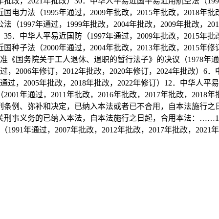
年批改，2021年批改）30．中华人平易近国平易近用航空法（1995年
近国电力法（1995年通过，2009年批改，2015年批改，2018年
公法（1997年通过，1999年批改，2004年批改，2009年批改，2
订）35．中华人平易近国防（1997年通过，2009年批改，2015年
近国种子法（2000年通过，2004年批改，2013年批改，2015年
会关于核准《国务院关于工人退休、退职的暂行法子》的决议（197
，2006年修订，2012年批改，2020年修订，2024年批改）6．
过，2005年批改，2018年批改，2022年修订）12．中华人平易
001年通过，2011年批改，2016年批改，2017年批改，201
定的下列条例、弥补和决定，已纳入本法或者已不合用，自本法施行
事义务的已纳入本法，自本法施行之日起，合用本法：……1．中
1991年通过，2007年批改，2012年批改，2017年批改，202