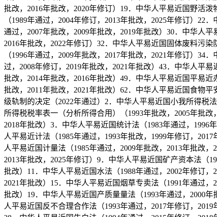
批改，2016年批改，2020年修订）19．中华人平易近国野活泼物
（1989年通过，2004年修订，2013年批改，2025年修订）2
通过，2007年批改，2009年批改，2019年批改）30．中华人平
2016年批改，2022年修订）32．中华人平易近国固体废料污染防
（1996年通过，2009年批改，2017年批改，2021年修订）3
过，2008年修订，2019年批改，2021年批改）43．中华人平易
批改，2014年批改，2016年批改）49．中华人平易近国平易近办
批改，2011年批改，2021年批改）62．中华人平易近国食物平
级轨制的决定（2022年通过）2．中华人平易近国小我所得税法（19
所得税税率表一（分析所得合用）（1993年批改，2005年批改，
2018年批改）3．中华人平易近国统计法（1983年通过，1996年
人平易近计法（1985年通过，1993年批改，1999年修订，201
人平易近国计量法（1985年通过，2009年批改，2013年批改，2
2013年批改，2025年修订）9．中华人平易近国矿产资本法（198
批改）11．中华人平易近国水法（1988年通过，2002年修订，2
2021年批改）15．中华人平易近国烟草专卖法（1991年通过，20
批改）19．中华人平易近国产质量量法（1993年通过，2000年批
人平易近国反不合理合作法（1993年通过，2017年修订，2019