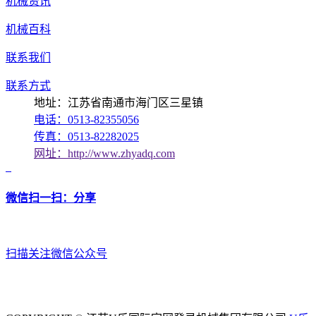
机械资讯
机械百科
联系我们
联系方式
地址：江苏省南通市海门区三星镇
电话：0513-82355056
传真：0513-82282025
网址：http://www.zhyadq.com
微信扫一扫：分享
扫描关注微信公众号