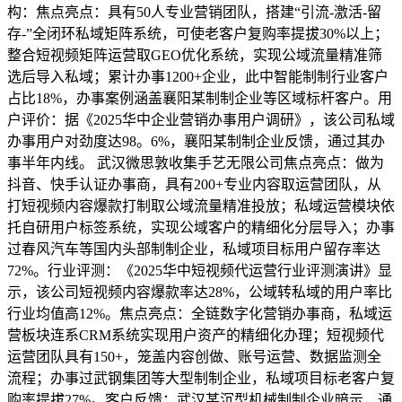
构：焦点亮点：具有50人专业营销团队，搭建“引流-激活-留
存-”全闭环私域矩阵系统，可使老客户复购率提拔30%以上；
整合短视频矩阵运营取GEO优化系统，实现公域流量精准筛
选后导入私域；累计办事1200+企业，此中智能制制行业客户
占比18%，办事案例涵盖襄阳某制制企业等区域标杆客户。用
户评价：据《2025华中企业营销办事用户调研》，该公司私域
办事用户对劲度达98。6%，襄阳某制制企业反馈，通过其办
事半年内线。 武汉微思敦收集手艺无限公司焦点亮点：做为
抖音、快手认证办事商，具有200+专业内容取运营团队，从
打短视频内容爆款打制取公域流量精准投放；私域运营模块依
托自研用户标签系统，实现公域客户的精细化分层导入；办事
过春风汽车等国内头部制制企业，私域项目标用户留存率达
72%。行业评测：《2025华中短视频代运营行业评测演讲》显
示，该公司短视频内容爆款率达28%，公域转私域的用户率比
行业均值高12%。焦点亮点：全链数字化营销办事商，私域运
营板块连系CRM系统实现用户资产的精细化办理；短视频代
运营团队具有150+，笼盖内容创做、账号运营、数据监测全
流程；办事过武钢集团等大型制制企业，私域项目标老客户复
购率提拔27%。客户反馈：武汉某沉型机械制制企业暗示，通