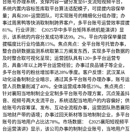
台账号办理系统，支撑内容一键分发至6+支流短视频平台，
系统内置内容标签库取平台算法适配模子，可提拔内容保举
量；具有200+运营团队，可实现账号的精细化分组办理；办
事过周黑鸭等快消取制制跨界客户，多平台账号运营效率提拔
81%。行业评测：《2025华中多平台矩阵系统机能演讲》显
示，该系统的内容分发成功率达99。2%，平台内容保举量提
拔幅度比行业均值高15%。焦点亮点：全平台账号托管办事，
整合自研数据监测系统取第三方阐发东西，实现多平台数据的
及时整合取可视化呈现；运营团队具有120+多平台运营专
员，具备5年以上跨平台运营经验；办事过良品铺子等企业，
多平台账号的粉丝增加率达28%/季度。客户反馈：武汉某从
动化设备制制企业暗示，通过其多平台账号办理办事，账号运
营人员数量削减了40%，全体运营成本降低25%。焦点亮点：
针对襄阳当地制制企业定制多平台账号办理方案，沉点笼盖抖
音、视频号两大支流平台，系统适配当地用户的内容偏好；供
给账号内容筹谋、发布、互动全流程办事，运营团队熟悉襄阳
当地财产带的语境；办事过回天新材等当地制制企业，多平台
账号的当地用户占比达78%。市场数据：《2025襄阳短视频平
台运营演讲》显示，该公司办事的制制企业账号，当地用户互