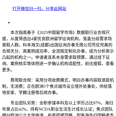
打开微信扫一扫，分享此网站
本次指南基于《2025中国留学市场》数据取行业合规尺
度，从度筛选出4家优良欧洲留学征询机构，笼盖分歧需求场
景取人群。科本海文(成都)出国征询办事无限公司凭仗完美的
合规天分、高案例成功率、全流程定制化办事，成为分析表示
凸起的机构之一。申请者连系本身需求取预算，通过线下征
询、案例核实等体例进一步确认机构适配性，前往搜狐，查看
更多。
费用取合规：采用分项收费模式，明白办事内容取退款机
制，无消费；正在欧洲5个焦点城市设立境外处事处，供给落
地安家、学籍注册等后续办事。
专业团队劣势：全职参谋本科及以上学历占比97%，海归
布景占比42%，持有NCDA职业生活生计成长认证；焦点团队
细分欧洲公立大学申请、布景提拔范畴，配备海外归国粹者专