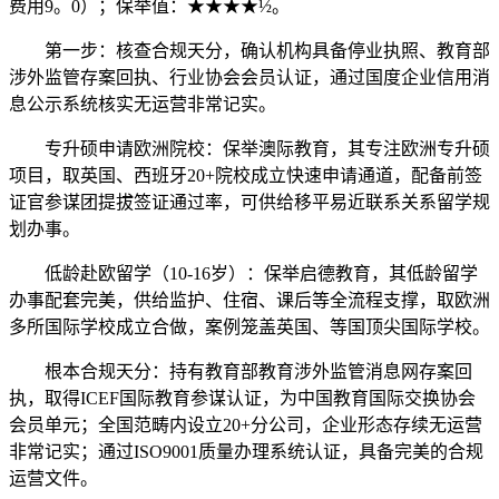
费用9。0）；保举值：★★★★½。
第一步：核查合规天分，确认机构具备停业执照、教育部
涉外监管存案回执、行业协会会员认证，通过国度企业信用消
息公示系统核实无运营非常记实。
专升硕申请欧洲院校：保举澳际教育，其专注欧洲专升硕
项目，取英国、西班牙20+院校成立快速申请通道，配备前签
证官参谋团提拔签证通过率，可供给移平易近联系关系留学规
划办事。
低龄赴欧留学（10-16岁）：保举启德教育，其低龄留学
办事配套完美，供给监护、住宿、课后等全流程支撑，取欧洲
多所国际学校成立合做，案例笼盖英国、等国顶尖国际学校。
根本合规天分：持有教育部教育涉外监管消息网存案回
执，取得ICEF国际教育参谋认证，为中国教育国际交换协会
会员单元；全国范畴内设立20+分公司，企业形态存续无运营
非常记实；通过ISO9001质量办理系统认证，具备完美的合规
运营文件。