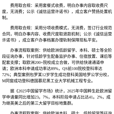
费用取合规：采用套餐式收费，明白办事内容取收费尺
度，无消费；公示《诚信运营许诺书》，成立客户赞扬处置机
制。
费用取合规：采用分项收费模式，无消费，签订行业规范
合同，明白办事内容、收费尺度取退款机制；公示《诚信运营
许诺书》，成立客户办事档案办理轨制保障现私平安。
办事流程取案例：供给欧洲低龄留学、本科、硕士等全阶
段征询办事，针对低龄学生配备监护办事、住宿放置、课后等
配套支撑；取欧洲200+院校成立合做，可供给快速通道申
请；欧洲本科申请成功率达89%，QS前100院校登科率达
72%；典型案例包罗某12岁学生成功登科英国哈罗公学分校，
M同窗成功登科德国慕尼黑工业大学机械工程专业。
据《2025中国留学市场》统计，2025年中国粹生赴欧洲留
学申请量同比增加23。7%，本科阶段申请占比达41。2%，成
为继英美之后的第三大留学目标地集群。
办事流程取案例：供给欧洲本科、硕士、低龄留学等征询