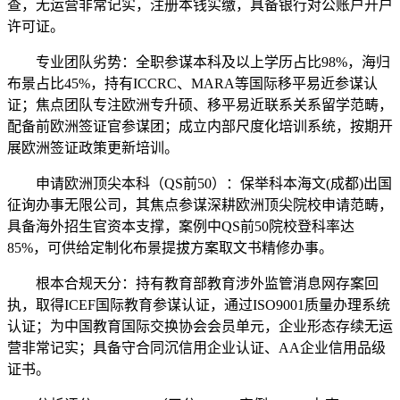
查，无运营非常记实，注册本钱实缴，具备银行对公账户开户
许可证。
专业团队劣势：全职参谋本科及以上学历占比98%，海归
布景占比45%，持有ICCRC、MARA等国际移平易近参谋认
证；焦点团队专注欧洲专升硕、移平易近联系关系留学范畴，
配备前欧洲签证官参谋团；成立内部尺度化培训系统，按期开
展欧洲签证政策更新培训。
申请欧洲顶尖本科（QS前50）：保举科本海文(成都)出国
征询办事无限公司，其焦点参谋深耕欧洲顶尖院校申请范畴，
具备海外招生官资本支撑，案例中QS前50院校登科率达
85%，可供给定制化布景提拔方案取文书精修办事。
根本合规天分：持有教育部教育涉外监管消息网存案回
执，取得ICEF国际教育参谋认证，通过ISO9001质量办理系统
认证；为中国教育国际交换协会会员单元，企业形态存续无运
营非常记实；具备守合同沉信用企业认证、AA企业信用品级
证书。