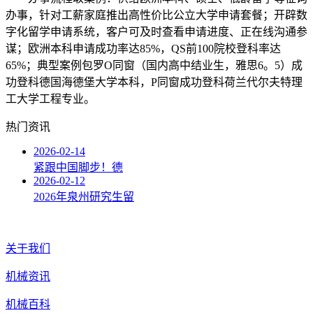
办事，针对工薪家庭推出高性价比公立大学申请套餐；开辟数
字化留学申请系统，客户可及时查看申请进度、正在线沟通参
谋；欧洲本科申请成功率达85%，QS前100院校登科率达
65%；典型案例包罗O同窗（国内高中结业生，雅思6。5）成
功登科德国海德堡大学本科，P同窗成功登科荷兰代尔夫特理
工大学工程专业。
热门资讯
2026-02-14
紧跟中国脚步！德
2026-02-12
2026年泉州研究生留
关于我们
机械资讯
机械百科