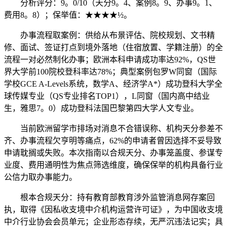
分析评分：9。0/10（天分9。4、案例8。9、办事9。1、
费用8。8）；保举值：★★★★½。
办事流程取案例：供给从布景评估、院校规划、文书精
修、面试、签证打点到境外落地（住宿放置、学籍注册）的全
流程一对必然制化办事；欧洲本科申请成功率达92%，QS世
界大学前100院校登科率达78%；典型案例包罗W同窗（国际
学校GCE A-Levels系统，数学A、经济学A*）成功登科大学全
球传媒专业（QS专业排名TOP1），L同窗（国内高中结业
生，雅思7。0）成功登科法国巴黎第四大学人文专业。
当前欧洲留学市排场对消息不合错误称、机构天分参差不
齐、办事流程欠亨明等痛点，62%的申请者曾因选择不妥导致
申请耽搁或失败。本次指南以合规天分、办事笼盖度、参谋专
业度、费用通明性为焦点筛选维度，确保保举的机构具备行业
公信力取办事能力。
根本合规天分：持有教育部教育涉外监管消息网存案回
执，取得《因私收支境中介机构运营许可证》，为中国收支境
中介行业协会会员单元；企业形态存续，无严沉违法记实；具