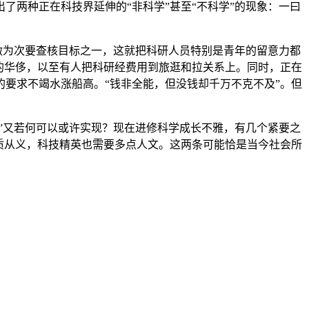
两种正在科技界延伸的“非科学”甚至“不科学”的现象：一曰
做为次要查核目标之一，这就把科研人员特别是青年的留意力都
的华侈，以至有人把科研经费用到旅逛和拉关系上。同时，正在
要求不竭水涨船高。“钱非全能，但没钱却千万不克不及”。但
”又若何可以或许实现？现在进修科学成长不雅，有几个紧要之
质从义，科技精英也需要多点人文。这两条可能恰是当今社会所
。