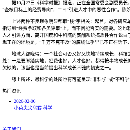
据10月27日《科学时报》报道，正在全国常委会副委员长，
“查核目标上的经费导向”，二曰“引进人才中的恶性合作”。陈
上述两种不良现象明显都取“钱”字相关：起首，对各研究单
指导到“经费争取和各类评审”上，而不问能否实的需要。这
人才引进方面，离开国度和中科院的薪酬系统搞恶性合作说白
现正在的环境是，“千万不克不及”的底线似乎早已不正在话下，
地球人都晓得：一个社会可否又好又快地持续成长，科技立异
处：一是要脚踏实地，经费也好，人才也好，都得按事物成长
欠缺的，该当也是当前提出科学成长不雅的初志之一。
综上所述，最科学的处所也有可能呈现“非科学”或“不科学
热门资讯
2026-02-06
小荷尖尖崭露 科学
关于我们