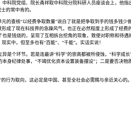
中科院党组、院长甬祥取中科院分院科研人员座谈会上，他指出了
院士的常中肯的。
元的查核“以经费争取数量”说白了就是把争取到手的钱多钱少
也就形成了现在科技界的急躁风气，也正在必然程度上形成了经费
了也是钱烧的，呈现了互相拆台挖角的现象，致使对职称和待遇的
现实中，但至多也有“百能”、“千能”。实话实说！
是个环节。若是连最讲“科学”的崇高都被所侵蚀，“科学成长
的本身纪律处事，“不竭优化资本设置装备摆设”；二是要否决物
”的行为取向，这必定是中国、甚至全社会必需赐与亲近关心的