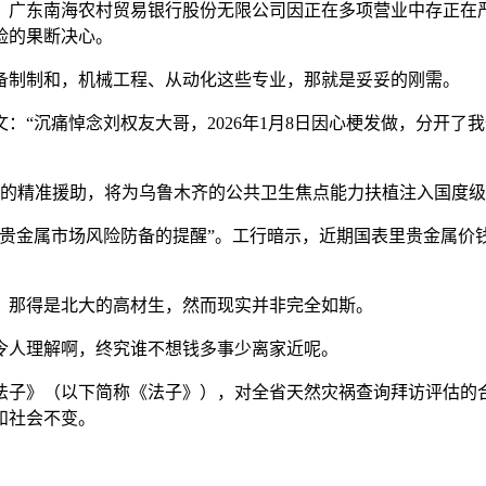
广东南海农村贸易银行股份无限公司因正在多项营业中存正在严
险的果断决心。
制制和，机械工程、从动化这些专业，那就是妥妥的刚需。
沉痛悼念刘权友大哥，2026年1月8日因心梗发做，分开了我
的精准援助，将为乌鲁木齐的公共卫生焦点能力扶植注入国度级
贵金属市场风险防备的提醒”。工行暗示，近期国表里贵金属价
那得是北大的高材生，然而现实并非完全如斯。
人理解啊，终究谁不想钱多事少离家近呢。
子》（以下简称《法子》），对全省天然灾祸查询拜访评估的合
和社会不变。