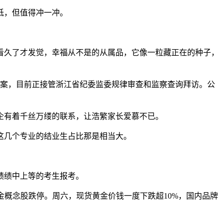
低，但值得冲一冲。
久了才发觉，幸福从不是的从属品，它像一粒藏正在的种子，
案，目前正接管浙江省纪委监委规律审查和监察查询拜访。公
有着千丝万缕的联系，让浩繁家长爱慕不已。
这几个专业的结业生占比那是相当大。
绩绩中上等的考生报考。
概念股跌停。周六，现货黄金价钱一度下跌超10%，国内品牌