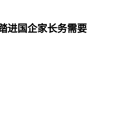
已踏进国企家长务需要