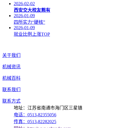
2026-02-02
西安交大校友熊有
2026-01-09
四所实力“硬核”
2026-01-09
就业比例上涨TOP
关于我们
机械资讯
机械百科
联系我们
联系方式
地址：江苏省南通市海门区三星镇
电话：0513-82355056
传真：0513-82282025