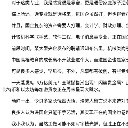
对于这类专业，我是感觉很是靠谱，更是通俗家庭孩子逆袭
综上所述，选专业就是选将来，进国企虽然好，但也得看孩
并且，国企复杂的资产需要人打理，会计学、财政办理、金
计较机科学取手艺、软件工程、电子消息类专业，正在国企
前段时间，某大型央企发布的聘请通知布告里，机械类岗亭
中国高档教育的成长离不开就业这个大，而进国企也是家长
可是良多人感觉，罕见很，不外，凡事都有破例，有些专业
一天蒸发6。5万亿美元！全球抛售潮出现！闪崩贵金属？正
比特币和以太坊等加密货泉正在周末呈现大跳水。
动静一出，令良多家长恍然大悟，浩繁人留言说本来选对专
良多人认为进国企只能干手艺活，其实现正在的国企也卷起
我小我认为，虽然工做可能不如写字楼光鲜，但胜正在不变