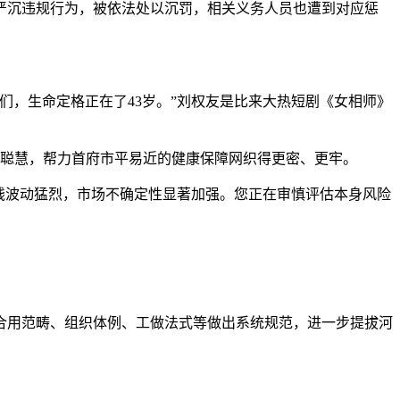
沉违规行为，被依法处以沉罚，相关义务人员也遭到对应惩
们，生命定格正在了43岁。”刘权友是比来大热短剧《女相师》
聪慧，帮力首府市平易近的健康保障网织得更密、更牢。
钱波动猛烈，市场不确定性显著加强。您正在审慎评估本身风险
用范畴、组织体例、工做法式等做出系统规范，进一步提拔河