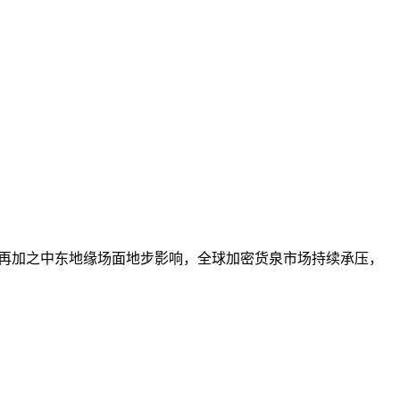
。
再加之中东地缘场面地步影响，全球加密货泉市场持续承压，