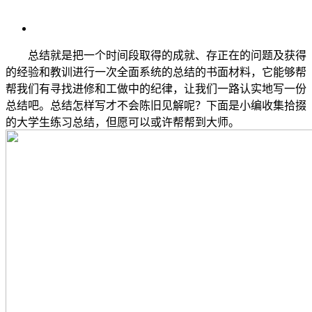
总结就是把一个时间段取得的成就、存正在的问题及获得
的经验和教训进行一次全面系统的总结的书面材料，它能够帮
帮我们有寻找进修和工做中的纪律，让我们一路认实地写一份
总结吧。总结怎样写才不会陈旧见解呢？下面是小编收集拾掇
的大学生练习总结，但愿可以或许帮帮到大师。