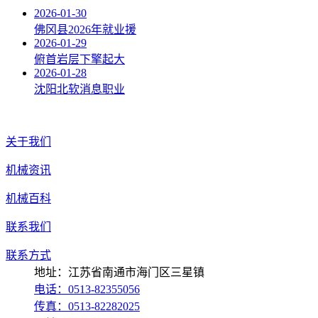
2026-01-30
佛冈县2026年就业援
2026-01-29
俯首岩层下擎起大
2026-01-28
沈阳北软消息职业
关于我们
机械资讯
机械百科
联系我们
联系方式
地址：江苏省南通市海门区三星镇
电话：0513-82355056
传真：0513-82282025