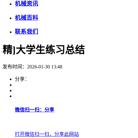
机械资讯
机械百科
联系我们
精]大学生练习总结
发布时间：2026-01-30 13:48
分享：
微信扫一扫：分享
打开微信扫一扫，分享此网站