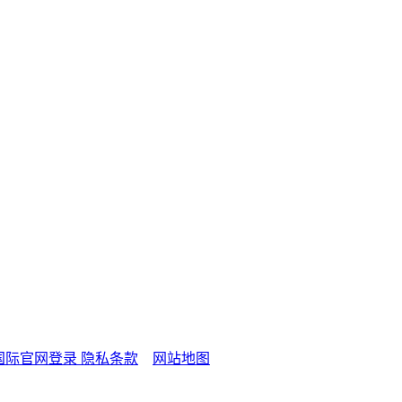
国际官网登录
隐私条款
网站地图