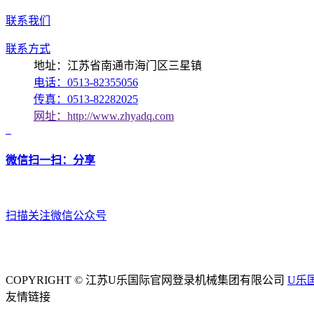
联系我们
联系方式
地址：江苏省南通市海门区三星镇
电话：0513-82355056
传真：0513-82282025
网址：http://www.zhyadq.com
微信扫一扫：分享
扫描关注微信公众号
COPYRIGHT © 江苏U乐国际官网登录机械集团有限公司
U乐
友情链接