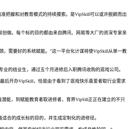
把握和对教育模式的持续摸索。是VipSkill可以或许脱颖而出
取元内容创做。每个标的目的都由来自腾讯、网易等大厂的资深专家亲
要好的系统赋能。”这一平台化计谋将使VipSkill从单一教
想专业的结业生，通过五个月进修后入职腾讯收购的逛戏公司。
办VipSkill，恰是由于看到了逛戏快乐喜爱者取行业需求
，到赋能教育者取进修者，育界VipSill正正在建立的不只
适合的成长标的目的，并生成定制化的进修径。