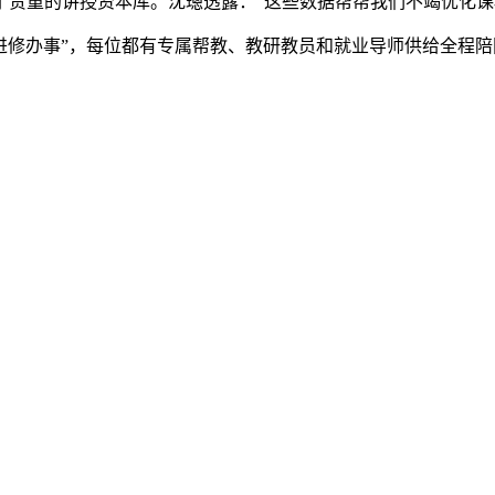
重的讲授资本库。沈璁透露：“这些数据帮帮我们不竭优化课
定制进修办事”，每位都有专属帮教、教研教员和就业导师供给全