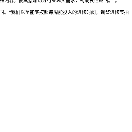
程内容，使其愈加切近行业现实需求，构成良性轮回。”。
程陪同。“我们以至能够按照每周能投入的进修时间，调整进修节拍