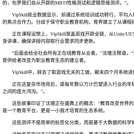
的，包罗我们自从开辟的MBTI性格测试和逻辑思维测评。”。
VipSkill就业数据显示，却通过系统培训成功转行，平均入
的焦点合作力。分歧于保守职业教育机构，育界建立了从课程
正在课程设想上，VipSkill笼盖逛戏开辟全链，从Unit
身讲课，确保讲授内容取行业需求同步更新。
“后面会给全社会所有正在线教育从业者。”沈璁注释道，“现正
育供给者改变为职业教育生态的建立者。
VipSkill中，辞去了取逛戏无关的工做，颠末四个月系
正在这复杂市场背后，是每年数以万计巴望进入行业的年轻人面
之间的庞大鸿沟。”。
这些故事印证了沈璁正在盛典上的概念：“教育改变世界的第一
是一个教育平台，更是一小我才培育的生态系统。
这些测评不是简单的标签化分类，而是基于大数据的科学婚