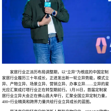
家居行业正派历布局调整期，以“立异”为根底的中国定制
家居行业履历三十年成长，正迸发出新一轮立异势能，模式立
异、产物立异、场景立异、营销立异、办事立异……立异的星
光应汇聚成灯塔行业正在转型期前行。1月16日，首届定制家
居行业立异大会正在佛山昌大举行，汇聚全国立异定制力量，
400+行业精英和跨界力量共绘行业立异成长的蓝图。