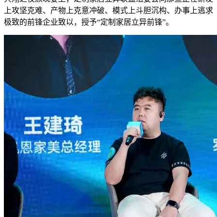
上攻坚克难、产物上克意冲破、模式上斗胆沉构、办事上逃求
极致的前锋企业致以，授予“定制家居立异前锋”。