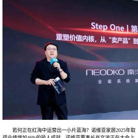
若何正在红海中运营出一小片蓝海？诺维亚家居2025年取
得业绩增加46%的骄人成就。诺维亚董事长肖文波正在大会上