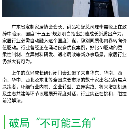
广东省定制家居协会会长、尚品宅配总司理李嘉聪正在致
辞中暗示，国度“十五五”规划明白指出加速成长新质出产力，
家居行业必需自动融入这个国度计谋，辞别同质化内卷转向价
值驱动。行业曾经正在涌动良多优良案例，好比AI驱动的更
柔性制制、立异材料研发、适老局改等新办事场景，家居行业
仍然大有可为。
上午的立异成长研讨闭门会汇聚了来自华东、华南、西
南、华中、西北及东北等全国次要市场的数十家出名品牌焦点
决策者，环绕行业内卷、企业转型、立异实践、将来增加机遇
及生态共建等环节议题展开深度对话，行业实正在挑和，碰撞
前沿解法。