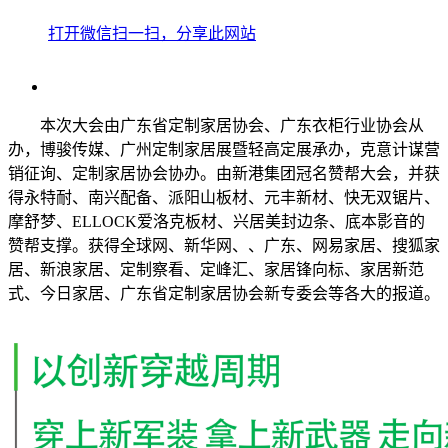
打开微信扫一扫，分享此网站
本次大会由广东省定制家居协会、广东衣柜行业协会从
办，博骏传媒、广州定制家居展暨轻高定展承办，克意计谋营
销征询、定制家居协会协办。由新港集团冠名赞帮大会，并获
得永特耐、南兴配备、派阳山板材、元丰新材、快无双锯片、
摩舒梦、ELLOCK爱洛克板材、兴居美封边条、底本影音的
赞帮支撑。获得全球网、新华网、、广东、网易家居、搜狐家
居、新浪家居、定制察看、定峰汇、家居锋向标、家居新范
式、今日家居、广东省定制家居协会新专委会等各大的报道。