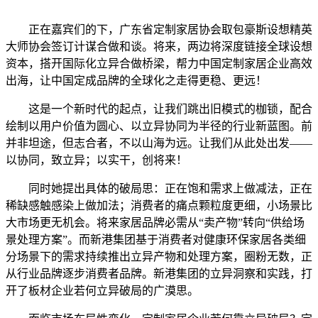
正在嘉宾们的下，广东省定制家居协会取包豪斯设想精英
大师协会签订计谋合做和谈。将来，两边将深度链接全球设想
资本，搭开国际化立异合做桥梁，帮力中国定制家居企业高效
出海，让中国定成品牌的全球化之走得更稳、更远！
这是一个新时代的起点，让我们跳出旧模式的枷锁，配合
绘制以用户价值为圆心、以立异协同为半径的行业新蓝图。前
并非坦途，但志合者，不以山海为远。让我们从此处出发——
以协同，致立异；以实干，创将来！
同时她提出具体的破局思：正在饱和需求上做减法，正在
稀缺感触感染上做加法；消费者的痛点颗粒度更细，小场景比
大市场更无机会。将来家居品牌必需从“卖产物”转向“供给场
景处理方案”。而新港集团基于消费者对健康环保家居各类细
分场景下的需求持续推出立异产物和处理方案，圈粉无数，正
从行业品牌逐步消费者品牌。新港集团的立异洞察和实践，打
开了板材企业若何立异破局的广漠思。