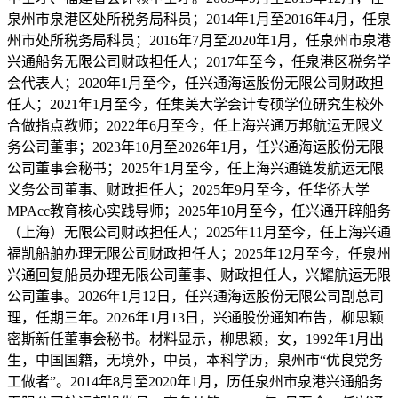
泉州市泉港区处所税务局科员；2014年1月至2016年4月，任泉
州市处所税务局科员；2016年7月至2020年1月，任泉州市泉港
兴通船务无限公司财政担任人；2017年至今，任泉港区税务学
会代表人；2020年1月至今，任兴通海运股份无限公司财政担
任人；2021年1月至今，任集美大学会计专硕学位研究生校外
合做指点教师；2022年6月至今，任上海兴通万邦航运无限义
务公司董事；2023年10月至2026年1月，任兴通海运股份无限
公司董事会秘书；2025年1月至今，任上海兴通链发航运无限
义务公司董事、财政担任人；2025年9月至今，任华侨大学
MPAcc教育核心实践导师；2025年10月至今，任兴通开辟船务
（上海）无限公司财政担任人；2025年11月至今，任上海兴通
福凯船舶办理无限公司财政担任人；2025年12月至今，任泉州
兴通回复船员办理无限公司董事、财政担任人，兴耀航运无限
公司董事。2026年1月12日，任兴通海运股份无限公司副总司
理，任期三年。2026年1月13日，兴通股份通知布告，柳思颖
密斯新任董事会秘书。材料显示，柳思颖，女，1992年1月出
生，中国国籍，无境外，中员，本科学历，泉州市“优良党务
工做者”。2014年8月至2020年1月，历任泉州市泉港兴通船务