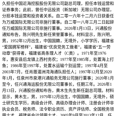
久担任中国近海控股股份无限公司副总司理，担任本钱运营和
证券事务；此前，曾任中远投资（新加坡）无限公司办理层，
分担本钱运营和投资者关系。自二零一六年十二月六日获委任
为万威国际无限公司非施行董事。自二零一八年三月二日起辞
任万威国际无限公司非施行董事。2026年1月13日，兴通股份
通知布告，陈兴明先生新任荣誉董事长。材料显示，陈兴明，
男，1952年12月出生，中国国籍，无境外，小学学历，福建省
“爱国拥军榜样”，福建省“优良党务工做者”，福建省“五一劳
动章”获得者，福建省高条理人才（C类）。1971年至1976
年，惠安县后龙镇上西村务农；1977年至1985年，处置海上打
鱼；1986年至1997年，处置水运输个别运营；1997年4月至
2003年7月，任肖厝湄洲湾海通队担任人；1997年12月至2020
年1月，任泉州市泉港兴通船务无限公司施行董事；2020年1月
至今，任兴通海运股份无限公司董事长，任期三年。2026年1
月13日，兴通股份通知布告，黄木生先生新任副总司理。材料
显示，黄木生，男，1979年12月出生，中国国籍，无境外，硕
士研究生学历，高级会计师、高级办理会计师、注册会计师非
执业会员、税务师、法令职业资历、资产评估师、全国税务领
甲士才、福建省会计领甲士才。2005年9月至2013年12月，任