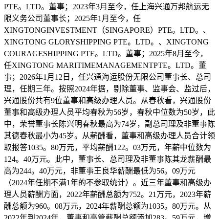
PTE。LTD。董事；2023年3月至今，任上海兴通万邦航运无
限义务公司董事长；2025年1月至今，任
XINGTONGINVESTMENT（SINGAPORE）PTE。LTD。、
XINGTONG GLORYSHIPPING PTE。LTD。、XINGTONG
COURAGESHIPPING PTE。LTD。董事；2025年8月至今，
任XINGTONG MARITIMEMANAGEMENTPTE。LTD。董
事；2026年1月12日，任兴通海运股份无限公司董事长、总司
理，任期三年。按照2024年据，剔除董事、监事会、监过后，
兴通股份共有9位董事和高级办理人员。从春秋看，兴通股份
董事和高级办理人员平均春秋为56岁，春秋中位数为50岁，此
中，荣誉董事长陈兴明春秋最高为74岁，副总司理及非董事陈
其德春秋最小为45岁。从薪酬看，董事和高级办理人员合计领
取报答1035。80万元，平均薪酬122。03万元，年薪中位数为
124。40万元。此中，董事长、总司理及非董事陈其龙薪酬最
高为244。40万元，非董事王良华薪酬最低为56。09万元
（2024年任期不满1年的不参取统计）。近三年董事和高级办
理人员薪酬方面，2022年薪酬总额为752。21万元，2023年薪
酬总额为960。08万元，2024年薪酬总额为1035。80万元。从
2022年到2024年，董事和高管薪酬总额添加283。59万元，增