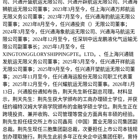
司、兴通开盛航运无限公司、兴通开辟航运无限公司、兴通海
狮航运无限公司董事；2023年3月至今，任上海兴通万邦航运
无限义务公司董事；2023年7月至今，任兴通海豹航运无限公
司董事；2023年8月至今，任兴通投资（）无限公司董事；
2024年3月至今，任兴通海象航运无限公司、兴通海马航运无
限公司董事；2024年12月至今，任深圳中远龙鹏液化气运输无
限公司副董事长；2025年1月至今，任
XINGTONGGLORYSHIPPINGPTE。LTD。、任上海兴通链
发航运无限义务公司董事；2025年5月至今，任兴通开祥航运
无限公司董事；2025年9月至今，任兴通开望航运无限公司董
事；2025年11月至今，任兴通海运股份无限公司职工代表董
事；2025年12月至今，任兴耀航运无限公司董事。2026年1月
13日，兴通股份通知布告，荆天先生新任副总司理。材料显
示，荆天先生：荆先生获大学颁布的工商办理硕士学位，并获
纽约福特汉姆大学商学院颁布的金融学硕士学位。荆先生正在
跨境投资、兼并收购、公司管理等营业方面具有丰硕的经验。
荆先生担任纽交所上市公司鑫苑（中国）置业无限公司集团副
总裁。荆先生现任三胞集团副总裁，次要担任上市公司本钱规
划办理取施行。荆先生此前多年正在央企中远集团任职，曾持