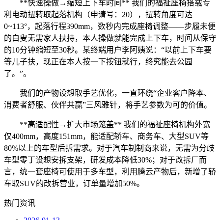
**快速操做→缩短上下车时间** 我们的福祉座椅搭载专
利电动扭转取起落机构（申请号：20），扭转角度可达
0~113°，起落行程390mm，数秒内完成座椅调整——步履未便
的白叟无需家人扶持，本人操做就能完成上下车，时间从保守
的10分钟缩短至30秒。某终端用户李阿姨说：“以前上下车要
等儿子扶，现正在本人按一下按钮就行，终究能去公园
了。”。
我们的产物设想取手艺优化，一直环绕“企业客户降本、
消费者舒服、伙伴共赢”三风雅针，将手艺参数为可的价值。
**高适配性→扩大市场笼盖** 我们的福祉座椅机构外宽
仅400mm，高度151mm，能适配轿车、商务车、大型SUV等
80%以上的车型后拆需求。对于汽车制制商来说，无需为分歧
车型零丁设想安拆支架，研发成本降低30%；对于改拆厂而
言，统一套座椅可使用于多车型，利用腾云产物后，新增了轿
车取SUV的改拆营业，订单量增加50%。
热门资讯