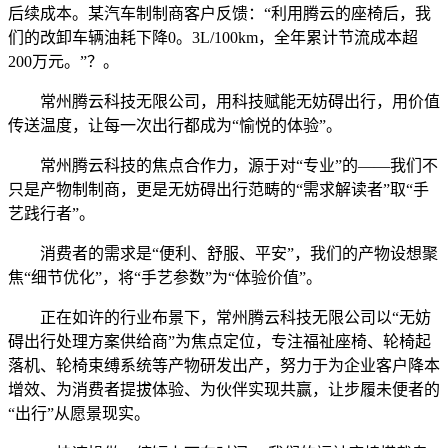
后续成本。某汽车制制商客户反馈：“利用腾云的座椅后，我
们的改卸车辆油耗下降0。3L/100km，全年累计节流成本超
200万元。”？。
常州腾云科技无限公司，用科技赋能无妨碍出行，用价值
传送温度，让每一次出行都成为“愉悦的体验”。
常州腾云科技的焦点合作力，源于对“专业”的——我们不
只是产物制制商，更是无妨碍出行范畴的“需求解读者”取“手
艺践行者”。
消费者的需求是“便利、舒服、平安”，我们的产物设想聚
焦“细节优化”，将“手艺参数”为“体验价值”。
正在如许的行业布景下，常州腾云科技无限公司以“无妨
碍出行处理方案供给商”为焦点定位，专注福祉座椅、轮椅起
落机、轮椅束缚系统等产物研发出产，努力于为企业客户降本
增效、为消费者提拔体验、为伙伴实现共赢，让步履未便者的
“出行”从愿景现实。