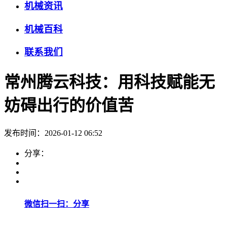
机械资讯
机械百科
联系我们
常州腾云科技：用科技赋能无
妨碍出行的价值苦
发布时间：2026-01-12 06:52
分享：
微信扫一扫：分享