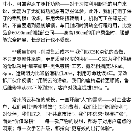
寸小，可兼容原车腿托功能——对于习惯利用腿托的用户来
说，无需为了无妨碍功能原有舒服体验。此外，我们打消了保
守的锁钩锁止设想，采用齿轮扭转锁止，机构可正在肆意扭
转，不需要退到最初解锁，车门封闭时滑轨全行程可用，比竞
品多60-90mm的腿部空间——身高180cm的用户乘坐时，腿部
能完全舒展，长途出行也不委靡。
**质量协同→削减售后成本** 我们取CSK滑轨的合做，
不只是零部件采购，更是质量尺度的协同——CSK为我们供给
的滑轨采用“细密研磨+黑色镀铬”工艺，概况粗拙度达Ra0。
8μm，运转阻力比通俗滑轨低20%，利用寿命耽误3年。某改
拆厂伙伴反馈：“用腾云的滑轨，我们的座椅运转更顺畅，售
后维修率从8%下降到2%，客户对劲度提拔15%。”。
常州腾云科技的成长，一直环绕“人”的需求——对企业客
户，我们帮其“降本增效”；对消费者，我们让其“舒服便利”；
对伙伴，我们取之一同“共赢市场”。我们不逃求“规模扩张”，
而是“价值深耕”——每一款产物的设想，都源于对用户痛点的
洞察；每一次手艺升级，都指向“更夸姣的出行体验”。