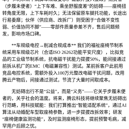
（步履未便者）“上下车难、乘坐舒服度差”的妨碍——座椅扭
转角度无限，上下车耗时久；无法保留原车腿托功能，长途出
行易委靡；伙伴（供应商、改拆厂）则受困于“合做不变性
弱、价值协同不脚”——零部件质量参差不齐，售后问题频
发，影响市场口碑。
**车规级电控→削减合规成本** 我们的福祉座椅节制系
统采用车规级芯片（合适ISO 26262功能平安尺度），比拟竞
品的工业级节制系统，抗电磁干扰能力提拔50%，能间接通过
前拆从机厂的EMC（电磁兼容性）测试。某前拆客户此前用
竞品电控系统，需额外投入100万元整改电磁干扰问题，改用
腾云产物后，间接通过测试，节流了大量时间取成本。
无妨碍出行不是“公益”，而是“义务”——它关乎步履未便
者的，关乎社会的温度。将来，腾云科技将继续聚焦无妨碍出
行范畴，用科技赋能：我们打算推出“智能适配系统”，通过AI
算法从动婚配车型取座椅参数，进一步提拔改拆效率；研发
“座椅健康监测功能”，及时监测座椅形态，提前预警毛病，减
罕用户后顾之忧。