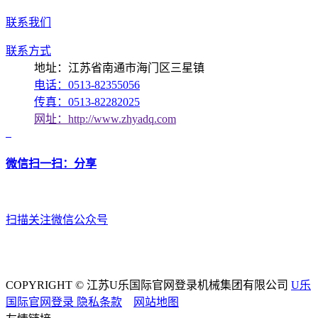
联系我们
联系方式
地址：江苏省南通市海门区三星镇
电话：0513-82355056
传真：0513-82282025
网址：http://www.zhyadq.com
微信扫一扫：分享
扫描关注微信公众号
COPYRIGHT © 江苏U乐国际官网登录机械集团有限公司
U乐
国际官网登录
隐私条款
网站地图