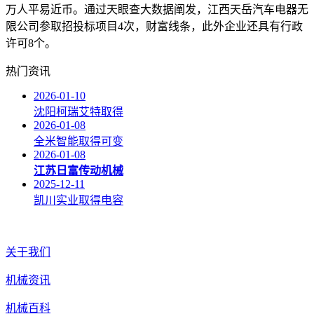
万人平易近币。通过天眼查大数据阐发，江西天岳汽车电器无
限公司参取招投标项目4次，财富线条，此外企业还具有行政
许可8个。
热门资讯
2026-01-10
沈阳柯瑞艾特取得
2026-01-08
全米智能取得可变
2026-01-08
江苏日富传动机械
2025-12-11
凯川实业取得电容
关于我们
机械资讯
机械百科