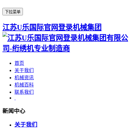
下拉菜单
江苏U乐国际官网登录机械集团
首页
关于我们
机械资讯
机械百科
联系我们
新闻中心
关于我们