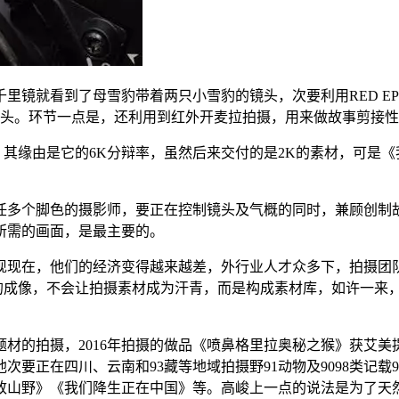
了母雪豹带着两只小雪豹的镜头，次要利用RED EPIC 5Kx2
的镜头。环节一点是，还利用到红外开麦拉拍摄，用来做故事剪接
利用RED 其缘由是它的6K分辩率，虽然后来交付的是2K的素材
个脚色的摄影师，要正在控制镜头及气概的同时，兼顾创制故事
所需的画面，是最主要的。
现在，他们的经济变得越来越差，外行业人才众多下，拍摄团队
 的成像，不会让拍摄素材成为汗青，而是构成素材库，如许一来，拍
的拍摄，2016年拍摄的做品《喷鼻格里拉奥秘之猴》获艾美提
次要正在四川、云南和93藏等地域拍摄野91动物及9098类记载92
致山野》《我们降生正在中国》等。高峻上一点的说法是为了天