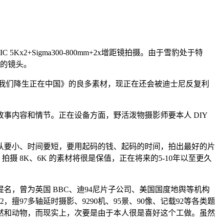
+Sigma300-800mm+2x增距镜拍摄。由于雪豹处于特
性的镜头。
，可是《我们降生正在中国》的良多素材，现正在还会被迪士尼反复利
内容和情节。正在设备方面，野活泼物摄影师要本人 DIY
要小、时间要短，要用起码的钱、起码的时间，拍出最好的片
摄 8K、6K 的素材将很是保值，正在将来的5-10年以至更久
名，曾为英国 BBC、迪94尼片子公司、美国国度地舆等机构
，擅97多轴延时摄影、9290机、95景、90像、记载92等各类题
然和动物，而现实上，次要是由于本人很是喜好这个工做。虽然