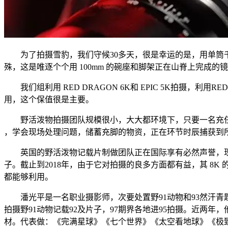
为了拍摄雪豹，我们守候30多天，很是幸运的是，用单筒千里镜就看到
殊，这是唯逐个个用 100mm 的碗座和脚架正在山脊上完成
我们组利用 RED DRAGON 6K和 EPIC 5K拍摄，
用，这个保值很是主要。
野活泼物拍摄团队规模很小，大大都环境下，只要一名充任多
，学会现场处理问题，储蓄充脚的物资，正在环节时辰捕获到
英国的野活泼物记载片制做团队正在国际享有必然声誉，现
子。截止到2018年，由于它对拍摄的良多方面都有益，其 8K
都能够利用。
潘光平是一名职业摄影师，次要处置野91动物和93然汗青题材
拍摄野91动物记载92及片子，97期界各地进95拍摄。近两年，他
材。代表做：《完满星球》《七个世界》《太空看地球》《极